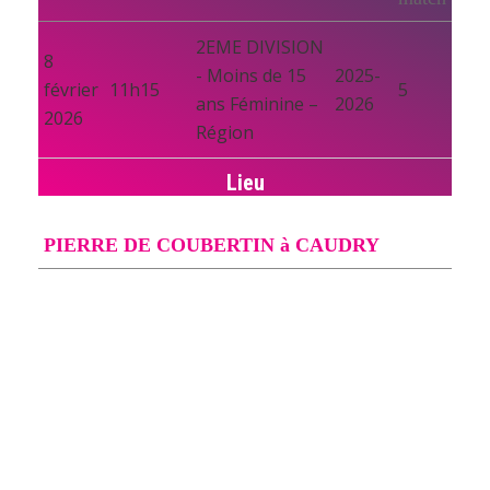
2EME DIVISION
8
- Moins de 15
2025-
février
11h15
5
ans Féminine –
2026
2026
Région
Lieu
PIERRE DE COUBERTIN à CAUDRY