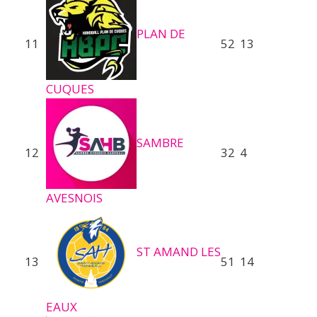
PLAN DE
11
52
13
CUQUES
SAMBRE
12
32
4
AVESNOIS
ST AMAND LES
13
51
14
EAUX