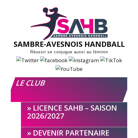
Skip
to
content
SAMBRE-AVESNOIS HANDBALL
Réussir se conjugue aussi au féminin
LE CLUB
LICENCE SAHB – SAISON
2026/2027
DEVENIR PARTENAIRE