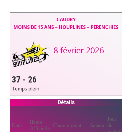
CAUDRY
MOINS DE 15 ANS – HOUPLINES – PERENCHIES
8 février 2026
37
-
26
Temps plein
Détails
Jour
Heure
Date
Championnat
Saison
de
Officielle
match