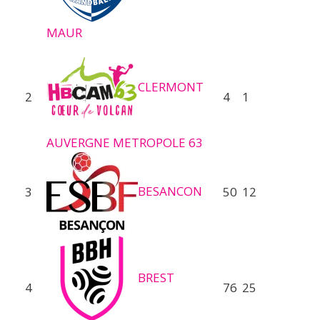
MAUR
CLERMONT
2
4
1
AUVERGNE METROPOLE 63
BESANCON
3
50
12
BREST
4
76
25