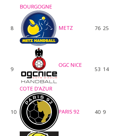
BOURGOGNE
METZ
8
76
25
OGC NICE
9
53
14
COTE D’AZUR
PARIS 92
10
40
9