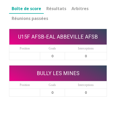
Boîte de score
Résultats
Arbitres
Réunions passées
U15F AFSB-EAL ABBEVILLE AFSB
Position
Goals
Interceptions
0
0
BULLY LES MINES
Position
Goals
Interceptions
0
0