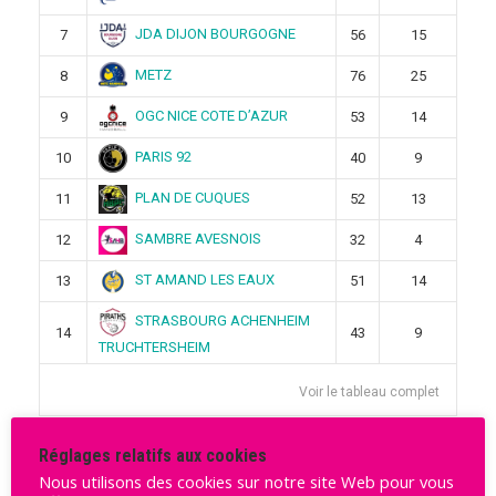
JDA DIJON BOURGOGNE
7
56
15
METZ
8
76
25
OGC NICE COTE D’AZUR
9
53
14
PARIS 92
10
40
9
PLAN DE CUQUES
11
52
13
SAMBRE AVESNOIS
12
32
4
ST AMAND LES EAUX
13
51
14
STRASBOURG ACHENHEIM
14
43
9
TRUCHTERSHEIM
Voir le tableau complet
Réglages relatifs aux cookies
Derniers articles
Nous utilisons des cookies sur notre site Web pour vous