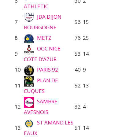
6
30
2
ATHLETIC
JDA DIJON
7
56
15
BOURGOGNE
8
METZ
76
25
OGC NICE
9
53
14
COTE D’AZUR
10
PARIS 92
40
9
PLAN DE
11
52
13
CUQUES
SAMBRE
12
32
4
AVESNOIS
ST AMAND LES
13
51
14
EAUX