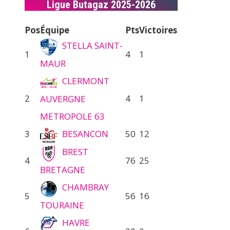
Ligue Butagaz 2025-2026
Pos
Équipe
Pts
Victoires
STELLA SAINT-
1
4
1
MAUR
CLERMONT
2
4
1
AUVERGNE
METROPOLE 63
3
BESANCON
50
12
BREST
4
76
25
BRETAGNE
CHAMBRAY
5
56
16
TOURAINE
HAVRE