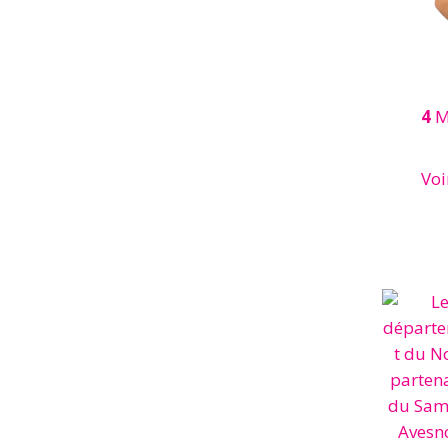
4
M
Voi