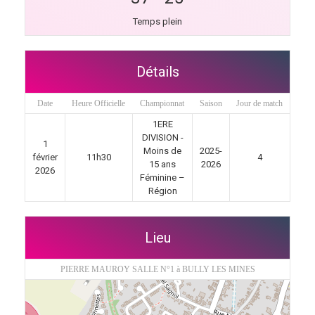
Temps plein
Détails
Date
Heure Officielle
Championnat
Saison
Jour de match
1ERE
DIVISION -
1
Moins de
2025-
février
11h30
4
15 ans
2026
2026
Féminine –
Région
Lieu
PIERRE MAUROY SALLE N°1 à BULLY LES MINES