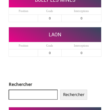
BULLY LES MINES
Position
Goals
Interceptions
0
0
LAON
Position
Goals
Interceptions
0
0
Rechercher
Rechercher