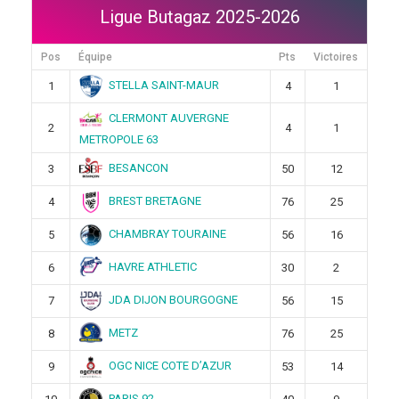
Ligue Butagaz 2025-2026
Pos
Équipe
Pts
Victoires
STELLA SAINT-MAUR
1
4
1
CLERMONT AUVERGNE
2
4
1
METROPOLE 63
BESANCON
3
50
12
BREST BRETAGNE
4
76
25
CHAMBRAY TOURAINE
5
56
16
HAVRE ATHLETIC
6
30
2
JDA DIJON BOURGOGNE
7
56
15
METZ
8
76
25
OGC NICE COTE D’AZUR
9
53
14
PARIS 92