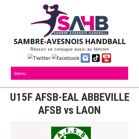
Skip
to
content
SAMBRE-AVESNOIS HANDBALL
Réussir se conjugue aussi au féminin
Menu
U15F AFSB-EAL ABBEVILLE
AFSB vs LAON