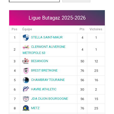
Ligue Butagaz 2025-2026
Pos
Équipe
Pts
Victoires
STELLA SAINT-MAUR
1
4
1
CLERMONT AUVERGNE
2
4
1
METROPOLE 63
BESANCON
3
50
12
BREST BRETAGNE
4
76
25
CHAMBRAY TOURAINE
5
56
16
HAVRE ATHLETIC
6
30
2
JDA DIJON BOURGOGNE
7
56
15
METZ
8
76
25