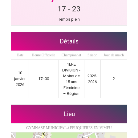
17
-
23
Temps plein
Détails
Date
Heure Officielle
Championnat
Saison
Jour de match
1ERE
DIVISION -
10
Moins de
2025-
janvier
17h00
2
15 ans
2026
2026
Féminine
– Région
Lieu
GYMNASE MUNICIPAL à FEUQUIERES EN VIMEU