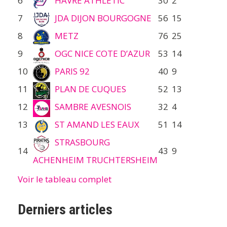
6
HAVRE ATHLETIC
30
2
7
JDA DIJON BOURGOGNE
56
15
8
METZ
76
25
9
OGC NICE COTE D’AZUR
53
14
10
PARIS 92
40
9
11
PLAN DE CUQUES
52
13
12
SAMBRE AVESNOIS
32
4
13
ST AMAND LES EAUX
51
14
STRASBOURG
14
43
9
ACHENHEIM TRUCHTERSHEIM
Voir le tableau complet
Derniers articles