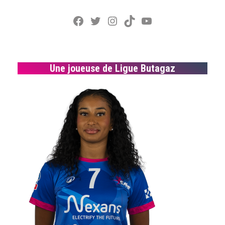
Facebook
Twitter
Instagram
TikTok
YouTube
Une joueuse de Ligue Butagaz