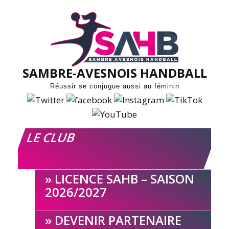
Skip
to
content
SAMBRE-AVESNOIS HANDBALL
Réussir se conjugue aussi au féminin
LE CLUB
LICENCE SAHB – SAISON
2026/2027
DEVENIR PARTENAIRE