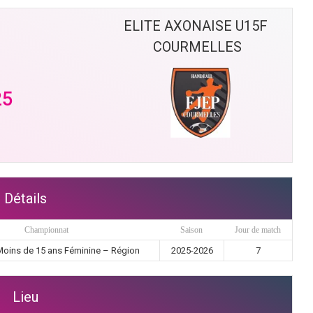
ELITE AXONAISE U15F 
COURMELLES
25
Détails
Championnat
Saison
Jour de match
Moins de 15 ans Féminine – Région
2025-2026
7
Lieu