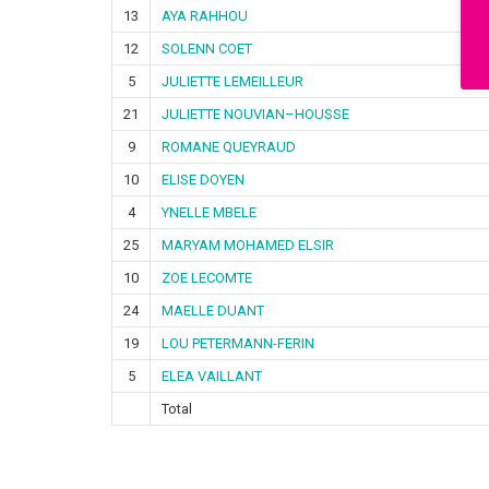
13
AYA RAHHOU
12
SOLENN COET
5
JULIETTE LEMEILLEUR
21
JULIETTE NOUVIAN–HOUSSE
9
ROMANE QUEYRAUD
10
ELISE DOYEN
4
YNELLE MBELE
25
MARYAM MOHAMED ELSIR
10
ZOE LECOMTE
24
MAELLE DUANT
19
LOU PETERMANN-FERIN
5
ELEA VAILLANT
Total