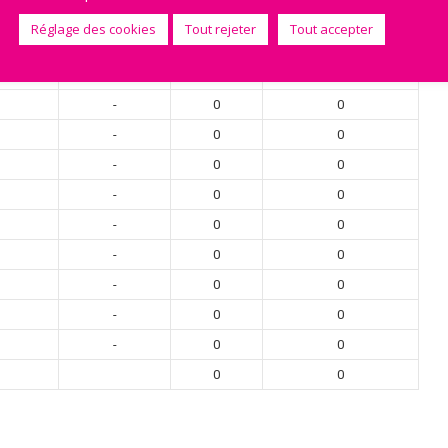
-
0
0
Réglage des cookies
Tout rejeter
Tout accepter
-
0
0
-
0
0
-
0
0
-
0
0
-
0
0
-
0
0
-
0
0
-
0
0
-
0
0
-
0
0
-
0
0
0
0