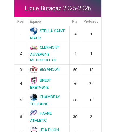
Ligue Butagaz 2025-2026
Pos
Équipe
Pts
Victoires
STELLA SAINT-
1
4
1
MAUR
CLERMONT
2
4
1
AUVERGNE
METROPOLE 63
BESANCON
3
50
12
BREST
4
76
25
BRETAGNE
CHAMBRAY
5
56
16
TOURAINE
HAVRE
6
30
2
ATHLETIC
JDA DIJON