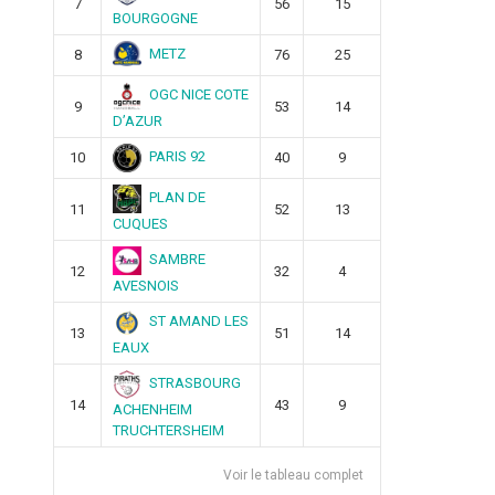
7
56
15
BOURGOGNE
METZ
8
76
25
OGC NICE COTE
9
53
14
D’AZUR
PARIS 92
10
40
9
PLAN DE
11
52
13
CUQUES
SAMBRE
12
32
4
AVESNOIS
ST AMAND LES
13
51
14
EAUX
STRASBOURG
14
43
9
ACHENHEIM
TRUCHTERSHEIM
Voir le tableau complet