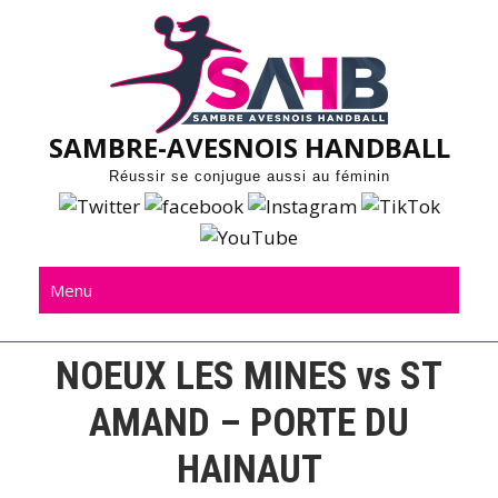
Skip
to
content
SAMBRE-AVESNOIS HANDBALL
Réussir se conjugue aussi au féminin
Menu
NOEUX LES MINES vs ST
AMAND – PORTE DU
HAINAUT