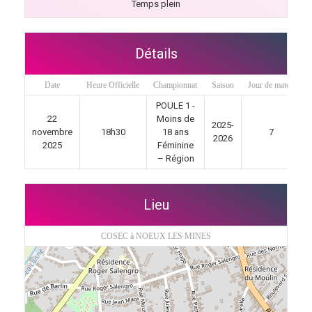
Temps plein
Détails
Date
Heure Officielle
Championnat
Saison
Jour de match
POULE 1 -
22
Moins de
2025-
novembre
18h30
18 ans
7
2026
2025
Féminine
– Région
Lieu
COSEC à NOEUX LES MINES