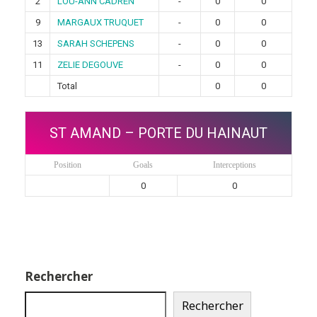
2
LOU-ANN CADREN
-
0
0
9
MARGAUX TRUQUET
-
0
0
13
SARAH SCHEPENS
-
0
0
11
ZELIE DEGOUVE
-
0
0
Total
0
0
ST AMAND – PORTE DU HAINAUT
Position
Goals
Interceptions
0
0
Rechercher
Rechercher