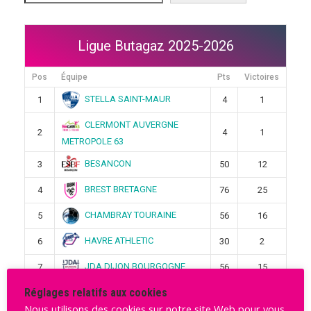
Ligue Butagaz 2025-2026
Pos
Équipe
Pts
Victoires
STELLA SAINT-MAUR
1
4
1
CLERMONT AUVERGNE
2
4
1
METROPOLE 63
BESANCON
3
50
12
BREST BRETAGNE
4
76
25
CHAMBRAY TOURAINE
5
56
16
HAVRE ATHLETIC
6
30
2
JDA DIJON BOURGOGNE
7
56
15
Réglages relatifs aux cookies
METZ
8
76
25
Nous utilisons des cookies sur notre site Web pour vous