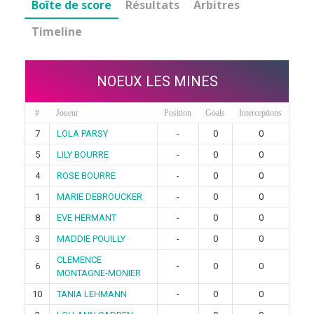
Boîte de score
Résultats
Arbitres
Timeline
NOEUX LES MINES
#
Joueur
Position
Goals
Interceptions
7
LOLA PARSY
-
0
0
5
LILY BOURRE
-
0
0
4
ROSE BOURRE
-
0
0
1
MARIE DEBROUCKER
-
0
0
8
EVE HERMANT
-
0
0
3
MADDIE POUILLY
-
0
0
CLEMENCE
6
-
0
0
MONTAGNE-MONIER
10
TANIA LEHMANN
-
0
0