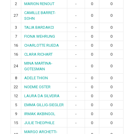
2
MARION RENOUT
-
0
0
CAMILLE BARRET-
27
-
0
0
SOHN
3
TALIA BARDAKCI
-
0
0
7
FIONA WEHRUNG
-
0
0
16
CHARLOTTE RUEDA
-
0
0
16
CLARA RICHART
-
0
0
MINA MARTINA-
24
-
0
0
GOTESMAN
8
ADELE THION
-
0
0
22
NOEMIE OSTER
-
0
0
12
LAURA DA SILVEIRA
-
0
0
5
EMMA GILLIG-SIEGLER
-
0
0
9
IRMAK AKBINGOL
-
0
0
15
JULIE THEOPHILE
-
0
0
MARGO ARCHETTI-