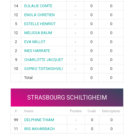
14
EULALIE COMTE
-
0
0
12
ENOLA CHRETIEN
-
0
0
5
ESTELLE HENRIOT
-
0
0
12
MELISSA BAUM
-
0
0
2
EVA MILLOT
-
0
0
2
INES HARRATE
-
0
0
9
CHARLOTTE JACQUET
-
0
0
10
SOPIKO TSITSKISHVILI
-
0
0
Total
0
0
STRASBOURG SCHILTIGHEIM
#
Joueur
Position
Goals
Interceptions
99
DELPHINE THIAM
-
0
0
11
IRIS AKHARBACH
-
0
0