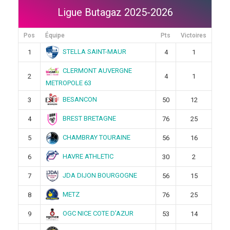
Ligue Butagaz 2025-2026
Pos
Équipe
Pts
Victoires
STELLA SAINT-MAUR
1
4
1
CLERMONT AUVERGNE
2
4
1
METROPOLE 63
BESANCON
3
50
12
BREST BRETAGNE
4
76
25
CHAMBRAY TOURAINE
5
56
16
HAVRE ATHLETIC
6
30
2
JDA DIJON BOURGOGNE
7
56
15
METZ
8
76
25
OGC NICE COTE D’AZUR
9
53
14