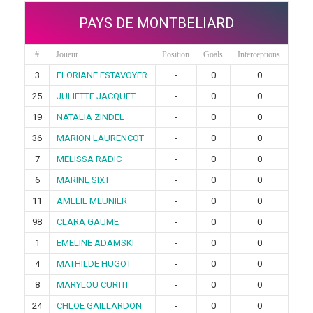
PAYS DE MONTBELIARD
#
Joueur
Position
Goals
Interceptions
3
FLORIANE ESTAVOYER
-
0
0
25
JULIETTE JACQUET
-
0
0
19
NATALIA ZINDEL
-
0
0
36
MARION LAURENCOT
-
0
0
7
MELISSA RADIC
-
0
0
6
MARINE SIXT
-
0
0
11
AMELIE MEUNIER
-
0
0
98
CLARA GAUME
-
0
0
1
EMELINE ADAMSKI
-
0
0
4
MATHILDE HUGOT
-
0
0
8
MARYLOU CURTIT
-
0
0
24
CHLOE GAILLARDON
-
0
0