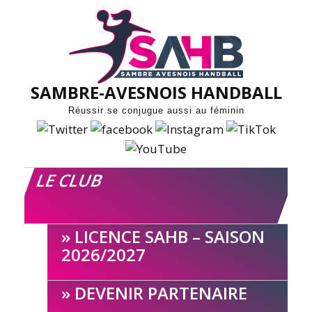
Skip
to
content
SAMBRE-AVESNOIS HANDBALL
Réussir se conjugue aussi au féminin
LE CLUB
LICENCE SAHB – SAISON
2026/2027
DEVENIR PARTENAIRE