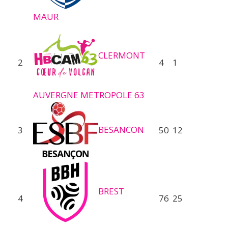
MAUR
CLERMONT
2
4
1
AUVERGNE METROPOLE 63
BESANCON
3
50
12
BREST
4
76
25