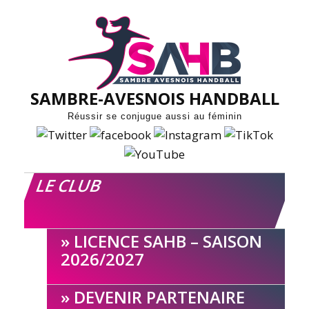
Skip
to
content
SAMBRE-AVESNOIS HANDBALL
Réussir se conjugue aussi au féminin
LE CLUB
LICENCE SAHB – SAISON
2026/2027
DEVENIR PARTENAIRE