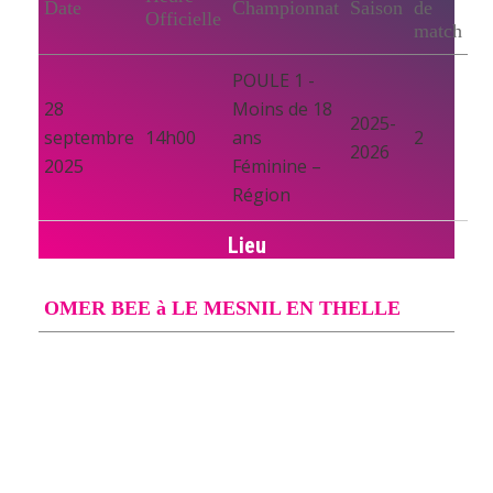
Date
Championnat
Saison
de
Officielle
match
POULE 1 -
28
Moins de 18
2025-
septembre
14h00
ans
2
2026
2025
Féminine –
Région
Lieu
OMER BEE à LE MESNIL EN THELLE