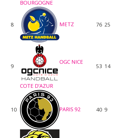
BOURGOGNE
METZ
8
76
25
OGC NICE
9
53
14
COTE D’AZUR
PARIS 92
10
40
9