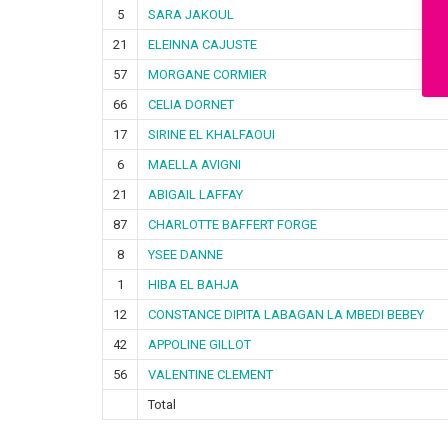
5
SARA JAKOUL
21
ELEINNA CAJUSTE
57
MORGANE CORMIER
66
CELIA DORNET
17
SIRINE EL KHALFAOUI
6
MAELLA AVIGNI
21
ABIGAIL LAFFAY
87
CHARLOTTE BAFFERT FORGE
8
YSEE DANNE
1
HIBA EL BAHJA
12
CONSTANCE DIPITA LABAGAN LA MBEDI BEBEY
42
APPOLINE GILLOT
56
VALENTINE CLEMENT
Total