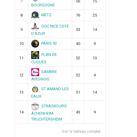
7
56
15
BOURGOGNE
METZ
8
76
25
OGC NICE COTE
9
53
14
D’AZUR
PARIS 92
10
40
9
PLAN DE
11
52
13
CUQUES
SAMBRE
12
32
4
AVESNOIS
ST AMAND LES
13
51
14
EAUX
STRASBOURG
14
43
9
ACHENHEIM
TRUCHTERSHEIM
Voir le tableau complet