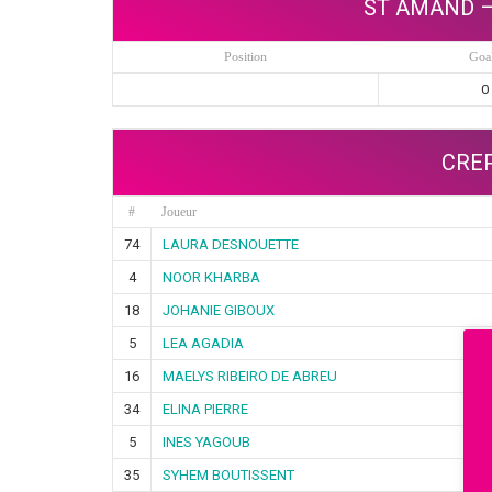
ST AMAND –
Position
Goa
0
CREP
#
Joueur
74
LAURA DESNOUETTE
4
NOOR KHARBA
18
JOHANIE GIBOUX
5
LEA AGADIA
16
MAELYS RIBEIRO DE ABREU
34
ELINA PIERRE
5
INES YAGOUB
35
SYHEM BOUTISSENT