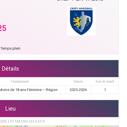
25
Temps plein
Détails
Championnat
Saison
Jour de match
Moins de 18 ans Féminine – Région
2025-2026
1
Lieu
INE à ST AMAND LES EAUX