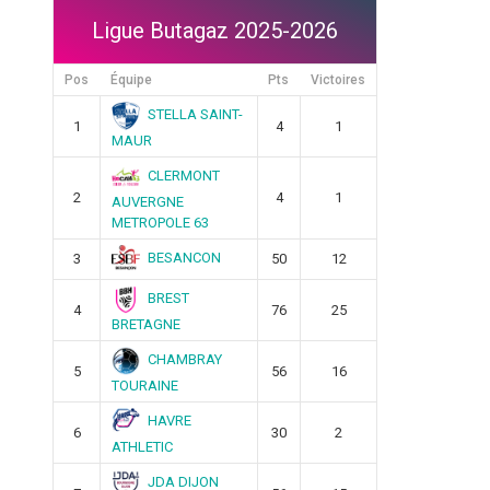
Ligue Butagaz 2025-2026
Pos
Équipe
Pts
Victoires
STELLA SAINT-
1
4
1
MAUR
CLERMONT
2
4
1
AUVERGNE
METROPOLE 63
BESANCON
3
50
12
BREST
4
76
25
BRETAGNE
CHAMBRAY
5
56
16
TOURAINE
HAVRE
6
30
2
ATHLETIC
JDA DIJON