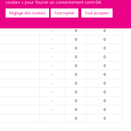
cookies » pour fournir un consentement contrôlé.
-
0
0
Réglage des cookies
Tout rejeter
Tout accepter
-
0
0
-
0
0
-
0
0
-
0
0
-
0
0
-
0
0
-
0
0
-
0
0
-
0
0
-
0
0
-
0
0
-
0
0
0
0