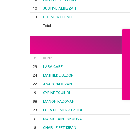
10
JUSTINE ALBIZZATI
13
COLINE WOERNER
Total
#
Joueur
29
LARA CABEL
24
MATHILDE BEDON
22
ANAIS PADOVAN
9
CYRINE TOUIHRI
98
MANON PADOVAN
23
LOLA BRENIER-CLAUDE
31
MARJOLAINE NKOUKA
8
CHARLIE PETITJEAN