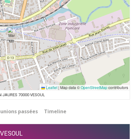
Leaflet
|
Map data ©
OpenStreetMap
contributors
N JAURES 70000 VESOUL
unions passées
Timeline
VESOUL