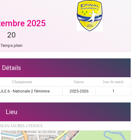
tembre 2025
20
Temps plein
Détails
Championnat
Saison
Jour de match
LE 6 - Nationale 2 féminine
2025-2026
1
Lieu
JEAN-JAURES à VESOUL