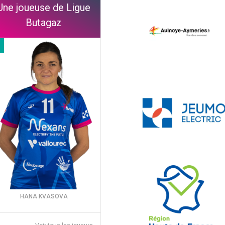
Une joueuse de Ligue
Butagaz
HANA KVASOVA