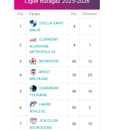
Ligue Butagaz 2025-2026
Pos
Équipe
Pts
Victoires
STELLA SAINT-
1
4
1
MAUR
CLERMONT
2
4
1
AUVERGNE
METROPOLE 63
BESANCON
3
50
12
BREST
4
76
25
BRETAGNE
CHAMBRAY
5
56
16
TOURAINE
HAVRE
6
30
2
ATHLETIC
JDA DIJON
7
56
15
BOURGOGNE