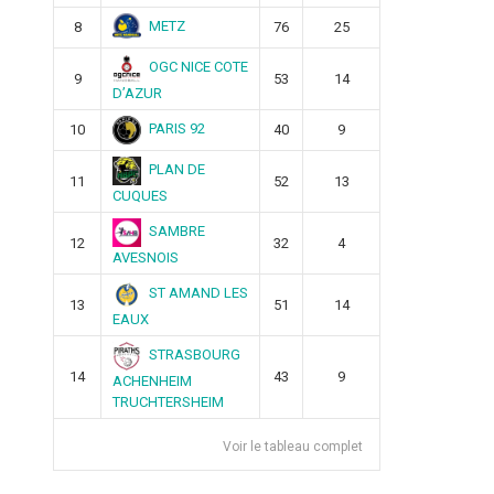
METZ
8
76
25
OGC NICE COTE
9
53
14
D’AZUR
PARIS 92
10
40
9
PLAN DE
11
52
13
CUQUES
SAMBRE
12
32
4
AVESNOIS
ST AMAND LES
13
51
14
EAUX
STRASBOURG
14
43
9
ACHENHEIM
TRUCHTERSHEIM
Voir le tableau complet