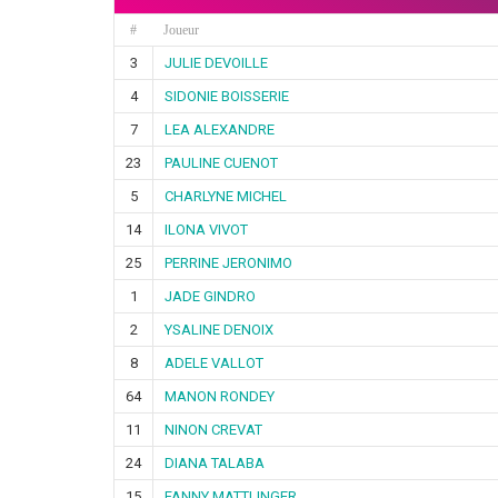
#
Joueur
3
JULIE DEVOILLE
4
SIDONIE BOISSERIE
7
LEA ALEXANDRE
23
PAULINE CUENOT
5
CHARLYNE MICHEL
14
ILONA VIVOT
25
PERRINE JERONIMO
1
JADE GINDRO
2
YSALINE DENOIX
8
ADELE VALLOT
64
MANON RONDEY
11
NINON CREVAT
24
DIANA TALABA
15
FANNY MATTLINGER