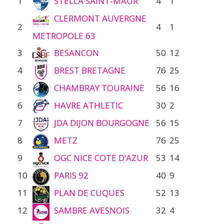
1
STELLA SAINT-MAUR
4
1
CLERMONT AUVERGNE
2
4
1
METROPOLE 63
3
BESANCON
50
12
4
BREST BRETAGNE
76
25
5
CHAMBRAY TOURAINE
56
16
6
HAVRE ATHLETIC
30
2
7
JDA DIJON BOURGOGNE
56
15
8
METZ
76
25
9
OGC NICE COTE D’AZUR
53
14
10
PARIS 92
40
9
11
PLAN DE CUQUES
52
13
12
SAMBRE AVESNOIS
32
4