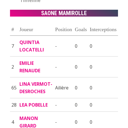
Timeline
SAONE MAMIROLLE
#
Joueur
Position
Goals
Interceptions
QUINTIA
7
-
0
0
LOCATELLI
EMILIE
2
-
0
0
RENAUDE
LINA VERMOT-
65
Ailière
0
0
DESROCHES
28
LEA POBELLE
-
0
0
MANON
4
-
0
0
GIRARD