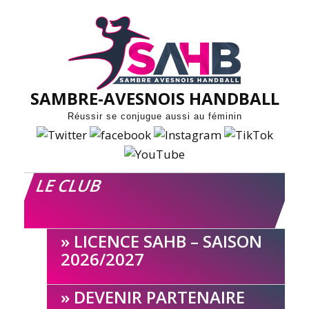
Skip
to
content
SAMBRE-AVESNOIS HANDBALL
Réussir se conjugue aussi au féminin
LE CLUB
LICENCE SAHB – SAISON
2026/2027
DEVENIR PARTENAIRE