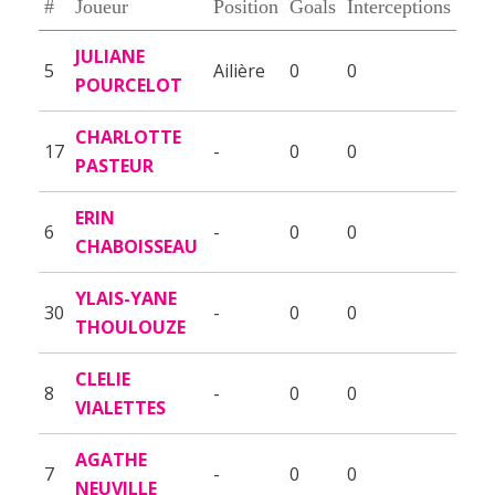
#
Joueur
Position
Goals
Interceptions
JULIANE
5
Ailière
0
0
POURCELOT
CHARLOTTE
17
-
0
0
PASTEUR
ERIN
6
-
0
0
CHABOISSEAU
YLAIS-YANE
30
-
0
0
THOULOUZE
CLELIE
8
-
0
0
VIALETTES
AGATHE
7
-
0
0
NEUVILLE