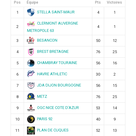
Pos
Équipe
Pts
Victoires
STELLA SAINT-MAUR
1
4
1
CLERMONT AUVERGNE
2
4
1
METROPOLE 63
BESANCON
3
50
12
BREST BRETAGNE
4
76
25
CHAMBRAY TOURAINE
5
56
16
HAVRE ATHLETIC
6
30
2
JDA DIJON BOURGOGNE
7
56
15
METZ
8
76
25
OGC NICE COTE D’AZUR
9
53
14
PARIS 92
10
40
9
PLAN DE CUQUES
11
52
13