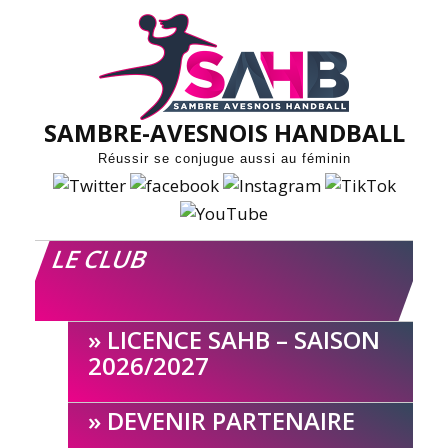
Skip
to
content
SAMBRE-AVESNOIS HANDBALL
Réussir se conjugue aussi au féminin
LE CLUB
LICENCE SAHB – SAISON
2026/2027
DEVENIR PARTENAIRE