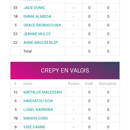
33
JADE DUNIS
-
0
0
18
EMMA ALMEIDA
-
0
0
5
GRACE BATANGOUNA
-
0
0
23
JEANNE MULOT
-
0
0
22
ANNE BIBOUM NLEP
-
0
0
Total
0
0
CREPY EN VALOIS
#
Joueur
Position
Goals
Interceptions
12
MATHILDE MALESSAN
-
0
0
6
KARDIATOU SOW
-
0
0
5
LUNEL BARREIRA
-
0
0
78
MANON SOEN
-
0
0
8
YSEE DANNE
-
0
0