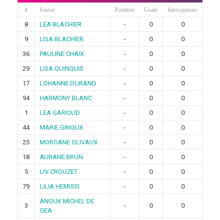
#
Joueur
Position
Goals
Interceptions
8
LEA BLACHIER
-
0
0
9
LISA BLACHIER
-
0
0
36
PAULINE CHAIX
-
0
0
29
LISA QUINQUIS
-
0
0
17
LOHANNE DURAND
-
0
0
94
HARMONY BLANC
-
0
0
1
LEA GARIOUD
-
0
0
44
MARIE GINOUX
-
0
0
25
MORGANE OLIVAUX
-
0
0
18
AURANE BRUN
-
0
0
5
LIV CROUZET
-
0
0
79
LILIA HEMISSI
-
0
0
ANOUK MICHEL DE
3
-
0
0
GEA