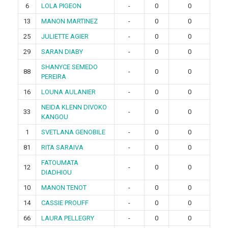
6
LOLA PIGEON
-
0
0
13
MANON MARTINEZ
-
0
0
25
JULIETTE AGIER
-
0
0
29
SARAN DIABY
-
0
0
SHANYCE SEMEDO
88
-
0
0
PEREIRA
16
LOUNA AULANIER
-
0
0
NEIDA KLENN DIVOKO
33
-
0
0
KANGOU
1
SVETLANA GENOBILE
-
0
0
81
RITA SARAIVA
-
0
0
FATOUMATA
12
-
0
0
DIADHIOU
10
MANON TENOT
-
0
0
14
CASSIE PROUFF
-
0
0
66
LAURA PELLEGRY
-
0
0