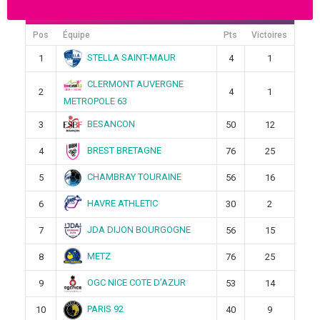
Ligue Butagaz 2025-2026
Pos
Équipe
Pts
Victoires
STELLA SAINT-MAUR
1
4
1
CLERMONT AUVERGNE
2
4
1
METROPOLE 63
BESANCON
3
50
12
BREST BRETAGNE
4
76
25
CHAMBRAY TOURAINE
5
56
16
HAVRE ATHLETIC
6
30
2
JDA DIJON BOURGOGNE
7
56
15
METZ
8
76
25
OGC NICE COTE D’AZUR
9
53
14
PARIS 92
10
40
9