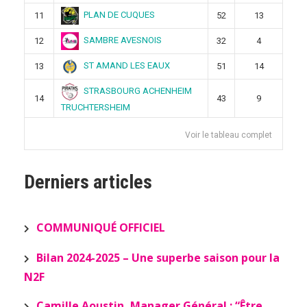
PLAN DE CUQUES
11
52
13
SAMBRE AVESNOIS
12
32
4
ST AMAND LES EAUX
13
51
14
STRASBOURG ACHENHEIM
14
43
9
TRUCHTERSHEIM
Voir le tableau complet
Derniers articles
COMMUNIQUÉ OFFICIEL
Bilan 2024-2025 – Une superbe saison pour la
N2F
Camille Aoustin, Manager Général : “Être