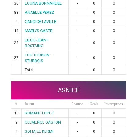
30
LOUNA BONNARDEL
-
0
0
88
ANAELLE PEREZ
-
0
0
4
CANDICE LAVILLE
-
0
0
14
MAELYS GASTE
-
0
0
LILOU JEAN–
28
-
0
0
ROSTAING
LOU THONON –
27
-
0
0
STURBOIS
Total
0
0
ASNICE
#
Joueur
Position
Goals
Interceptions
15
ROMANE LOPEZ
-
0
0
9
CLEMENCE GASTON
-
0
0
4
SOFIA EL KERMI
-
0
0