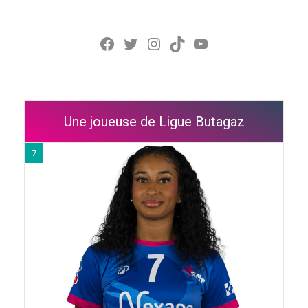
Facebook
Twitter
Instagram
TikTok
YouTube
Une joueuse de Ligue Butagaz
7