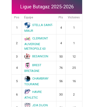
Ligue Butagaz 2025-2026
Pos
Équipe
Pts
Victoires
STELLA SAINT-
1
4
1
MAUR
CLERMONT
2
4
1
AUVERGNE
METROPOLE 63
BESANCON
3
50
12
BREST
4
76
25
BRETAGNE
CHAMBRAY
5
56
16
TOURAINE
HAVRE
6
30
2
ATHLETIC
JDA DIJON