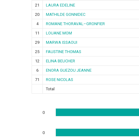
21
LAURA EDELINE
20
MATHILDE GONNIDEC
4
ROMANE THORAVAL–GRONFIER
11
LOUANE MOM
29
MARWA ISSAOUI
25
FAUSTINE THOMAS
12
ELINA BEUCHER
6
ENORA GUEZOU JEANNE
71
ROSE NICOLAS
Total
0
0