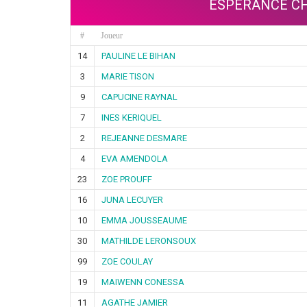
ESPERANCE C
#
Joueur
14
PAULINE LE BIHAN
3
MARIE TISON
9
CAPUCINE RAYNAL
7
INES KERIQUEL
2
REJEANNE DESMARE
4
EVA AMENDOLA
23
ZOE PROUFF
16
JUNA LECUYER
10
EMMA JOUSSEAUME
30
MATHILDE LERONSOUX
99
ZOE COULAY
19
MAIWENN CONESSA
11
AGATHE JAMIER