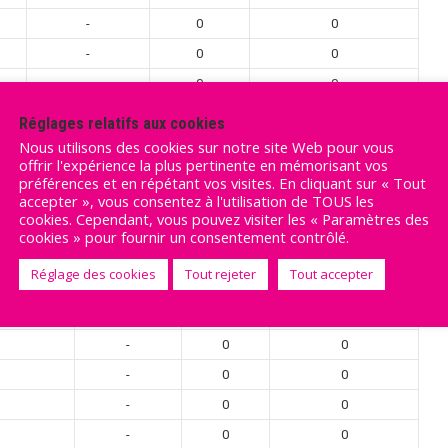
-
0
0
-
0
0
-
0
0
-
0
0
Réglages relatifs aux cookies
0
0
Nous utilisons des cookies sur notre site Web pour vous
offrir l'expérience la plus pertinente en mémorisant vos
préférences et en répétant vos visites. En cliquant sur « Tout
accepter », vous consentez à l'utilisation de TOUS les
LOUAGAT
cookies. Cependant, vous pouvez visiter les « Paramètres des
cookies » pour fournir un consentement contrôlé.
Position
Goals
Interceptions
Réglage des cookies
Tout rejeter
Tout accepter
-
0
0
-
0
0
-
0
0
-
0
0
-
0
0
-
0
0