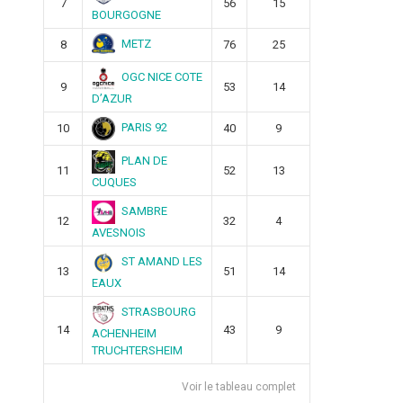
7
56
15
BOURGOGNE
METZ
8
76
25
OGC NICE COTE
9
53
14
D’AZUR
PARIS 92
10
40
9
PLAN DE
11
52
13
CUQUES
SAMBRE
12
32
4
AVESNOIS
ST AMAND LES
13
51
14
EAUX
STRASBOURG
14
43
9
ACHENHEIM
TRUCHTERSHEIM
Voir le tableau complet