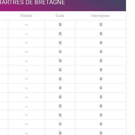
HARTRES DE BRETAGNE
Position
Goals
Interceptions
-
0
0
-
0
0
-
0
0
-
0
0
-
0
0
-
0
0
-
0
0
-
0
0
-
0
0
-
0
0
-
0
0
-
0
0
-
0
0