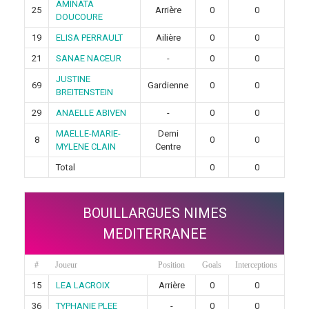
AMINATA
25
Arrière
0
0
DOUCOURE
19
ELISA PERRAULT
Ailière
0
0
21
SANAE NACEUR
-
0
0
JUSTINE
69
Gardienne
0
0
BREITENSTEIN
29
ANAELLE ABIVEN
-
0
0
MAELLE-MARIE-
Demi
8
0
0
MYLENE CLAIN
Centre
Total
0
0
BOUILLARGUES NIMES
MEDITERRANEE
#
Joueur
Position
Goals
Interceptions
15
LEA LACROIX
Arrière
0
0
36
TYPHANIE PLEE
-
0
0