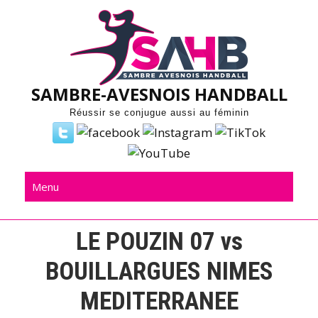
Skip
to
content
SAMBRE-AVESNOIS HANDBALL
Réussir se conjugue aussi au féminin
Menu
LE POUZIN 07 vs
BOUILLARGUES NIMES
MEDITERRANEE