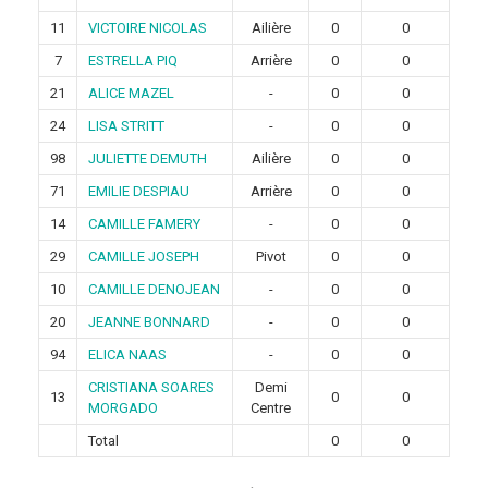
11
VICTOIRE NICOLAS
Ailière
0
0
7
ESTRELLA PIQ
Arrière
0
0
21
ALICE MAZEL
-
0
0
24
LISA STRITT
-
0
0
98
JULIETTE DEMUTH
Ailière
0
0
71
EMILIE DESPIAU
Arrière
0
0
14
CAMILLE FAMERY
-
0
0
29
CAMILLE JOSEPH
Pivot
0
0
10
CAMILLE DENOJEAN
-
0
0
20
JEANNE BONNARD
-
0
0
94
ELICA NAAS
-
0
0
CRISTIANA SOARES
Demi
13
0
0
MORGADO
Centre
Total
0
0