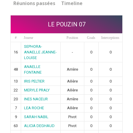
Réunions passées
Timeline
LE POUZIN 07
#
Joueur
Position
Goals
Interceptions
SEPHORA-
16
ANAELLE JEANNE-
-
0
0
LOUISE
ANAELLE
48
Arrière
0
0
FONTAINE
13
IRIS PELTIER
Ailière
0
0
22
MERYLE PRALY
Ailière
0
0
20
INES NACEUR
Arrière
0
0
7
LEA ROCHE
Ailière
0
0
9
SARAH NABIL
Pivot
0
0
63
ALICIA DEGHAUD
Pivot
0
0