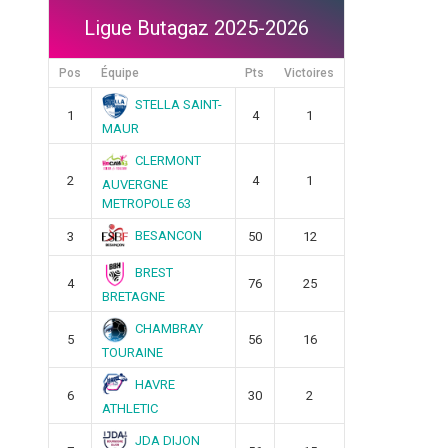
Ligue Butagaz 2025-2026
Pos
Équipe
Pts
Victoires
STELLA SAINT-
1
4
1
MAUR
CLERMONT
2
4
1
AUVERGNE
METROPOLE 63
BESANCON
3
50
12
BREST
4
76
25
BRETAGNE
CHAMBRAY
5
56
16
TOURAINE
HAVRE
6
30
2
ATHLETIC
JDA DIJON