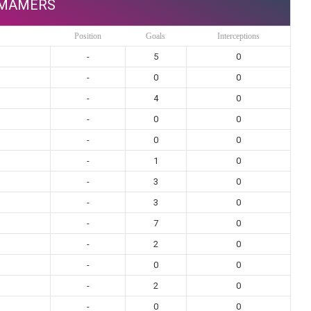
MAMERS
Position
Goals
Interceptions
-
5
0
-
0
0
-
4
0
-
0
0
-
0
0
-
1
0
-
3
0
-
3
0
-
7
0
-
2
0
-
0
0
-
2
0
-
0
0