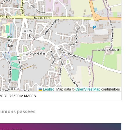
Leaflet
|
Map data ©
OpenStreetMap
contributors
 ROCH 72600 MAMERS
unions passées