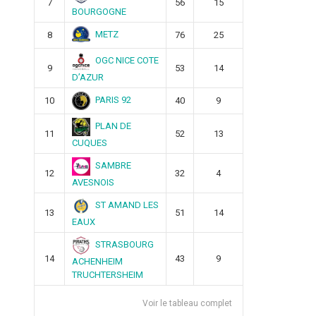
7
56
15
BOURGOGNE
METZ
8
76
25
OGC NICE COTE
9
53
14
D’AZUR
PARIS 92
10
40
9
PLAN DE
11
52
13
CUQUES
SAMBRE
12
32
4
AVESNOIS
ST AMAND LES
13
51
14
EAUX
STRASBOURG
14
43
9
ACHENHEIM
TRUCHTERSHEIM
Voir le tableau complet