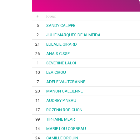
#
Joueur
5
SANDY CALIPPE
2
JULIE MARQUES DE ALMEIDA
21
EULALIE GIRARD
26
ANAIS CISSE
1
SEVERINE LALOI
10
LEA CIROU
7
ADELE VAUTCRANNE
20
MANON GALLIENNE
11
AUDREY PINEAU
17
ROZENN ROBICHON
99
TIPHAINE MEAR
14
MARIE LOU CORBEAU
24
CAMILLE DROUIN