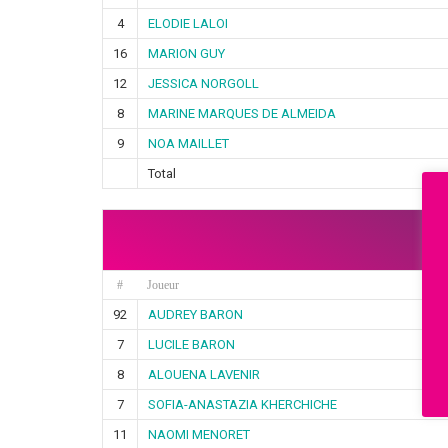
4
ELODIE LALOI
16
MARION GUY
12
JESSICA NORGOLL
8
MARINE MARQUES DE ALMEIDA
9
NOA MAILLET
Total
C
#
Joueur
92
AUDREY BARON
7
LUCILE BARON
8
ALOUENA LAVENIR
7
SOFIA-ANASTAZIA KHERCHICHE
11
NAOMI MENORET