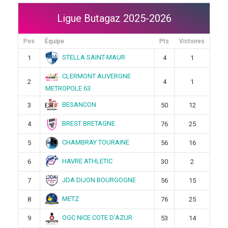
Ligue Butagaz 2025-2026
Pos
Équipe
Pts
Victoires
STELLA SAINT-MAUR
1
4
1
CLERMONT AUVERGNE
2
4
1
METROPOLE 63
BESANCON
3
50
12
BREST BRETAGNE
4
76
25
CHAMBRAY TOURAINE
5
56
16
HAVRE ATHLETIC
6
30
2
JDA DIJON BOURGOGNE
7
56
15
METZ
8
76
25
OGC NICE COTE D’AZUR
9
53
14