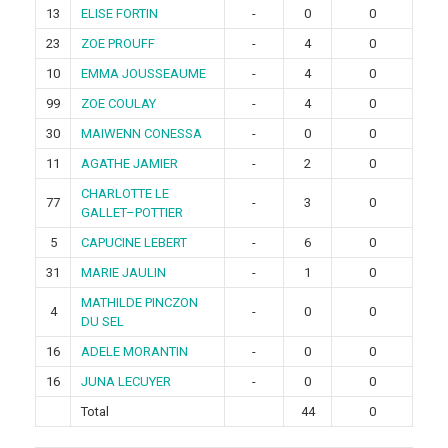
13
ELISE FORTIN
-
0
0
23
ZOE PROUFF
-
4
0
10
EMMA JOUSSEAUME
-
4
0
99
ZOE COULAY
-
4
0
30
MAIWENN CONESSA
-
0
0
11
AGATHE JAMIER
-
2
0
CHARLOTTE LE
77
-
3
0
GALLET–POTTIER
5
CAPUCINE LEBERT
-
6
0
31
MARIE JAULIN
-
1
0
MATHILDE PINCZON
4
-
0
0
DU SEL
16
ADELE MORANTIN
-
0
0
16
JUNA LECUYER
-
0
0
Total
44
0