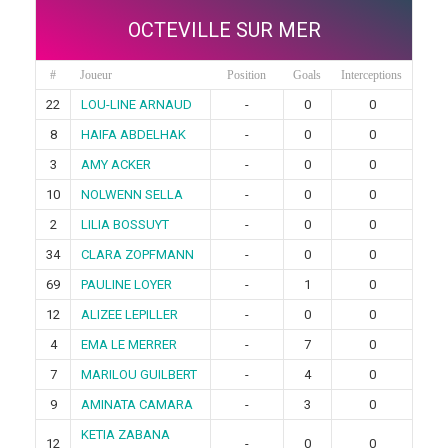
OCTEVILLE SUR MER
#
Joueur
Position
Goals
Interceptions
22
LOU-LINE ARNAUD
-
0
0
8
HAIFA ABDELHAK
-
0
0
3
AMY ACKER
-
0
0
10
NOLWENN SELLA
-
0
0
2
LILIA BOSSUYT
-
0
0
34
CLARA ZOPFMANN
-
0
0
69
PAULINE LOYER
-
1
0
12
ALIZEE LEPILLER
-
0
0
4
EMA LE MERRER
-
7
0
7
MARILOU GUILBERT
-
4
0
9
AMINATA CAMARA
-
3
0
KETIA ZABANA
12
-
0
0