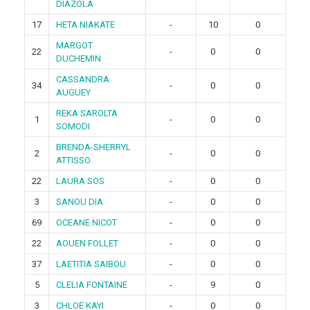
DIAZOLA
17
HETA NIAKATE
-
10
0
MARGOT
22
-
0
0
DUCHEMIN
CASSANDRA
34
-
0
0
AUGUEY
REKA SAROLTA
1
-
0
0
SOMODI
BRENDA-SHERRYL
2
-
0
0
ATTISSO
22
LAURA SOS
-
0
0
3
SANOU DIA
-
0
0
69
OCEANE NICOT
-
0
0
22
AOUEN FOLLET
-
0
0
37
LAETITIA SAIBOU
-
0
0
5
CLELIA FONTAINE
-
9
0
3
CHLOE KAYI
-
0
0