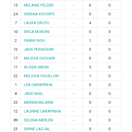
15
MELANIE FELDER
-
6
0
24
SERENA KOUYATE
-
0
0
7
LAURA DRUTU
-
4
0
10
ERICA MORONI
-
0
0
2
FANNY RICH
-
1
0
12
JADE PERSEGHIN
-
3
0
17
MILISSA CHOUKRI
-
0
0
11
ALISEA GIBON
-
5
0
22
MELISSA HOUILLON
-
1
0
1
LEA CARAPINHA
-
0
0
8
JADE NOEL
-
0
0
23
MERIEM BELARBI
-
0
0
12
LAURINE CARAPINHA
-
0
0
89
SELENA MERLEN
-
0
0
23
SIRINE LADJAL
-
0
0