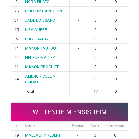
3
NORA PILATO
-
0
0
75
LINDSAY HARDOUIN
-
0
0
31
JADE BOISSARD
-
0
0
15
LISA DUPRE
-
0
0
6
LUCIE BAILLY
-
0
0
14
MANON TAUTOU
-
0
0
44
HELENE MATLEY
-
0
0
11
MANON BROCHOT
-
3
0
ALIENOR COLLIN
24
-
0
0
PINGAT
Total
17
0
WITTENHEIM ENSISHEIM
#
Joueur
Position
Goals
Interceptions
19
MALLAURY REBERT
-
0
0