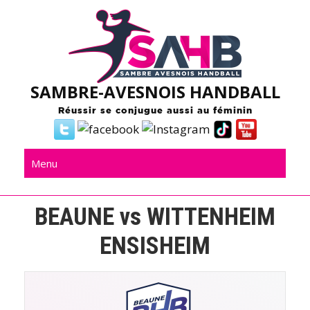
Skip
to
content
SAMBRE-AVESNOIS HANDBALL
Réussir se conjugue aussi au féminin
Menu
BEAUNE vs WITTENHEIM
ENSISHEIM