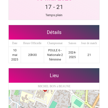
17
-
21
Temps plein
Détails
Date
Heure Officielle
Championnat
Saison
Jour de match
10
POULE 6 -
2024-
mai
20h30
Nationale 2
21
2025
2025
féminine
Lieu
MICHEL BON à BEAUNE