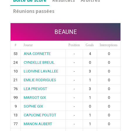
Boîte de score
Résultats
Arbitres
Réunions passées
BEAUNE
#
Joueur
Position
Goals
Interceptions
53
ANA CORNETTE
-
4
0
24
CYNDELLE BREUIL
-
0
0
10
LUDIVINE LAVALLEE
-
3
0
21
EMILIE RODRIGUES
-
1
0
76
LEA PREVOST
-
3
0
99
MARGOT GIX
-
1
0
9
SOPHIE GIX
-
0
0
13
CAPUCINE POUTOT
-
1
0
77
MANON AUBERT
-
1
0