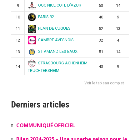
OGC NICE COTE D’AZUR
9
53
14
PARIS 92
10
40
9
PLAN DE CUQUES
11
52
13
SAMBRE AVESNOIS
12
32
4
ST AMAND LES EAUX
13
51
14
STRASBOURG ACHENHEIM
14
43
9
TRUCHTERSHEIM
Voir le tableau complet
Derniers articles
COMMUNIQUÉ OFFICIEL
Bilan 2024-2025 – Une superbe saison pour la