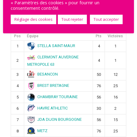
« Paramètres des cookies » pour fournir un
consentement contrôlé.
Réglage des cookies
Tout rejeter
Tout accepter
Ligue Butagaz 2025-2026
Pos
Équipe
Pts
Victoires
STELLA SAINT-MAUR
1
4
1
CLERMONT AUVERGNE
2
4
1
METROPOLE 63
BESANCON
3
50
12
BREST BRETAGNE
4
76
25
CHAMBRAY TOURAINE
5
56
16
HAVRE ATHLETIC
6
30
2
JDA DIJON BOURGOGNE
7
56
15
METZ
8
76
25