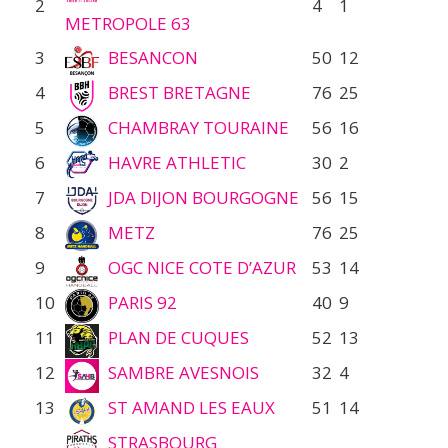
2
4
1
METROPOLE 63
3
BESANCON
50
12
4
BREST BRETAGNE
76
25
5
CHAMBRAY TOURAINE
56
16
6
HAVRE ATHLETIC
30
2
7
JDA DIJON BOURGOGNE
56
15
8
METZ
76
25
9
OGC NICE COTE D’AZUR
53
14
10
PARIS 92
40
9
11
PLAN DE CUQUES
52
13
12
SAMBRE AVESNOIS
32
4
13
ST AMAND LES EAUX
51
14
STRASBOURG