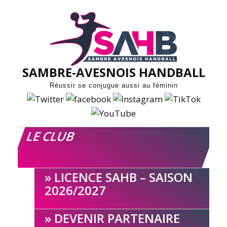
Skip
to
content
SAMBRE-AVESNOIS HANDBALL
Réussir se conjugue aussi au féminin
LE CLUB
LICENCE SAHB – SAISON
2026/2027
DEVENIR PARTENAIRE