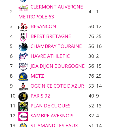
CLERMONT AUVERGNE
2
4
1
METROPOLE 63
3
BESANCON
50
12
4
BREST BRETAGNE
76
25
5
CHAMBRAY TOURAINE
56
16
6
HAVRE ATHLETIC
30
2
7
JDA DIJON BOURGOGNE
56
15
8
METZ
76
25
9
OGC NICE COTE D’AZUR
53
14
10
PARIS 92
40
9
11
PLAN DE CUQUES
52
13
12
SAMBRE AVESNOIS
32
4
13
ST AMAND LES EAUX
51
14