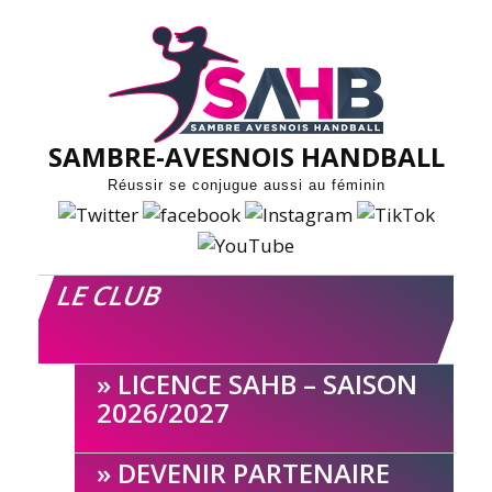
Skip
to
content
SAMBRE-AVESNOIS HANDBALL
Réussir se conjugue aussi au féminin
LE CLUB
LICENCE SAHB – SAISON
2026/2027
DEVENIR PARTENAIRE