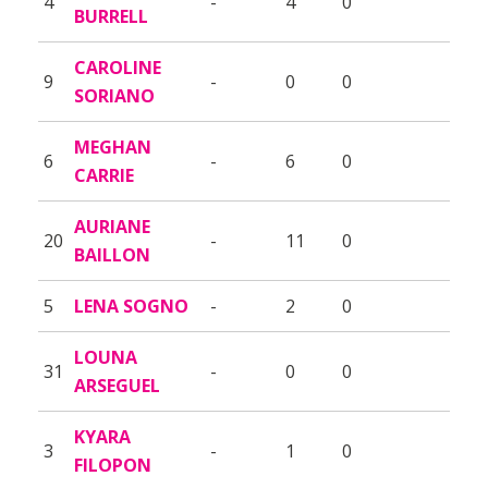
4
-
4
0
BURRELL
CAROLINE
9
-
0
0
SORIANO
MEGHAN
6
-
6
0
CARRIE
AURIANE
20
-
11
0
BAILLON
5
LENA SOGNO
-
2
0
LOUNA
31
-
0
0
ARSEGUEL
KYARA
3
-
1
0
FILOPON