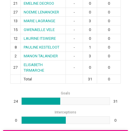
21
EMELINE DECROO
-
0
0
27
NOEMIE LENANCKER
-
0
0
13
MARIE LAGRANGE
-
3
0
15
GWENAELLE VELE
-
0
0
12
LAURINE ITSWEIRE
-
0
0
8
PAULINE KESTELOOT
-
1
0
2
MANON TALANDIER
-
3
0
ELISABETH
27
-
0
0
TIRMARCHE
Total
31
0
Goals
24
31
Interceptions
0
0