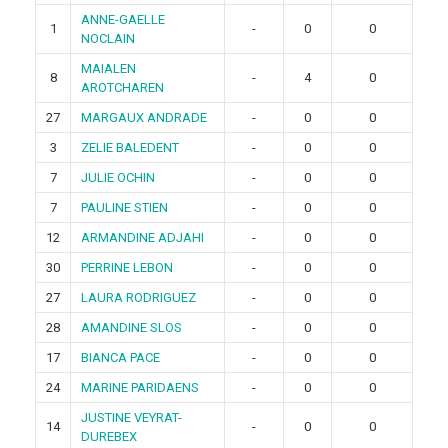
ANNE-GAELLE
1
-
0
0
NOCLAIN
MAIALEN
8
-
4
0
AROTCHAREN
27
MARGAUX ANDRADE
-
0
0
3
ZELIE BALEDENT
-
0
0
7
JULIE OCHIN
-
0
0
7
PAULINE STIEN
-
0
0
12
ARMANDINE ADJAHI
-
0
0
30
PERRINE LEBON
-
0
0
27
LAURA RODRIGUEZ
-
0
0
28
AMANDINE SLOS
-
0
0
17
BIANCA PACE
-
0
0
24
MARINE PARIDAENS
-
0
0
JUSTINE VEYRAT-
14
-
0
0
DUREBEX