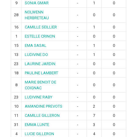
9
SONIA GMAR
-
1
0
NOLWENN
28
-
0
0
HERBRETEAU
16
CAMILLE SEILLIER
-
1
0
1
ESTELLE CRINON
-
0
0
15
EMA SASAL
-
1
0
13
LUDIVINE DO
-
1
0
23
LAURINE JARDIN
-
0
0
18
PAULINE LAMBERT
-
0
0
MARIE BENOIT DE
8
-
0
0
COIGNAC
23
LUDIVINE RABY
-
0
0
10
AMANDINE PREVOTS
-
2
0
11
CAMILLE GILLERON
-
7
0
31
EMMA LUNTE
-
3
0
4
LUCIE GILLERON
-
4
0