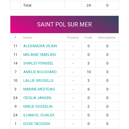
Total
24
0
SAINT POL SUR MER
#
Joueur
Position
Goals
Interceptions
11
ALEXANDRA VILAIN
-
0
0
11
MELANIE TABELING
-
0
0
14
SHIRLEY PONSEEL
-
3
0
7
AMELIE BOUCHARD
-
10
0
10
LALLIE GRUSELLE
-
3
0
3
MARINE MESTDAG
-
6
0
24
CECILIA JANSEN
-
0
0
9
EMILIE GOSSELIN
-
2
0
24
ILHAM EL OUALIDI
-
0
0
1
ELYSE TACCOEN
-
0
0