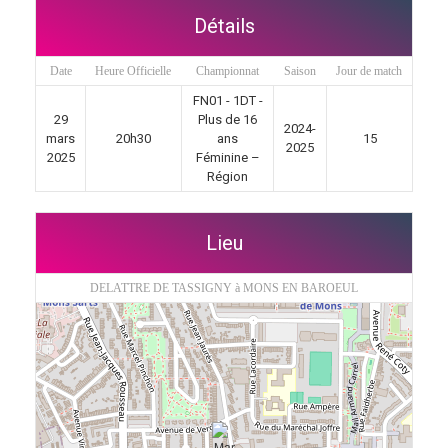
Détails
Date
Heure Officielle
Championnat
Saison
Jour de match
FN01 - 1DT -
29
Plus de 16
2024-
mars
20h30
ans
15
2025
2025
Féminine –
Région
Lieu
DELATTRE DE TASSIGNY à MONS EN BAROEUL