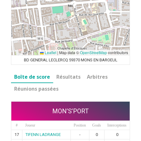
Leaflet
|
Map data ©
OpenStreetMap
contributors
BD GENERAL LECLERCQ 59370 MONS EN BAROEUL
Boîte de score
Résultats
Arbitres
Réunions passées
MON’S’PORT
#
Joueur
Position
Goals
Interceptions
17
TIFENN LADRANGE
-
0
0