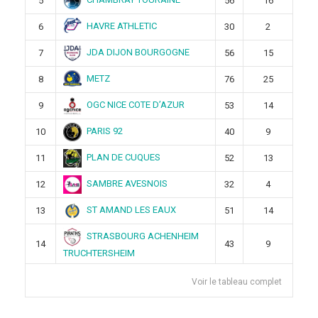
5
56
16
HAVRE ATHLETIC
6
30
2
JDA DIJON BOURGOGNE
7
56
15
METZ
8
76
25
OGC NICE COTE D’AZUR
9
53
14
PARIS 92
10
40
9
PLAN DE CUQUES
11
52
13
SAMBRE AVESNOIS
12
32
4
ST AMAND LES EAUX
13
51
14
STRASBOURG ACHENHEIM
14
43
9
TRUCHTERSHEIM
Voir le tableau complet