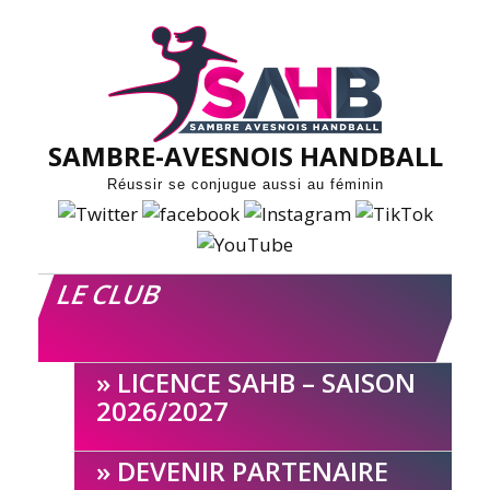
Skip
to
content
SAMBRE-AVESNOIS HANDBALL
Réussir se conjugue aussi au féminin
LE CLUB
LICENCE SAHB – SAISON
2026/2027
DEVENIR PARTENAIRE