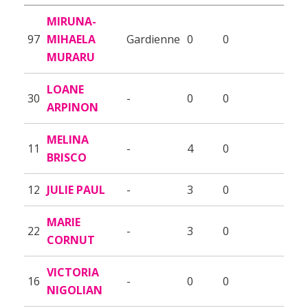
MIRUNA-
97
MIHAELA
Gardienne
0
0
MURARU
LOANE
30
-
0
0
ARPINON
MELINA
11
-
4
0
BRISCO
12
JULIE PAUL
-
3
0
MARIE
22
-
3
0
CORNUT
VICTORIA
16
-
0
0
NIGOLIAN