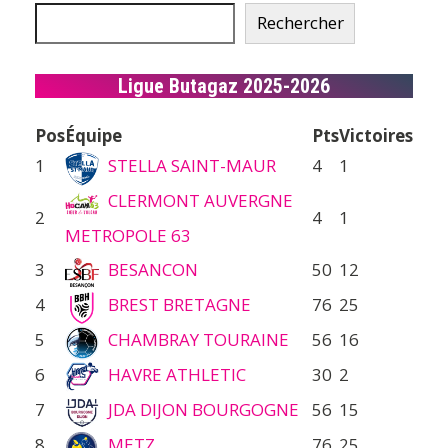
Rechercher
Ligue Butagaz 2025-2026
Pos
Équipe
Pts
Victoires
1
STELLA SAINT-MAUR
4
1
CLERMONT AUVERGNE
2
4
1
METROPOLE 63
3
BESANCON
50
12
4
BREST BRETAGNE
76
25
5
CHAMBRAY TOURAINE
56
16
6
HAVRE ATHLETIC
30
2
7
JDA DIJON BOURGOGNE
56
15
8
METZ
76
25