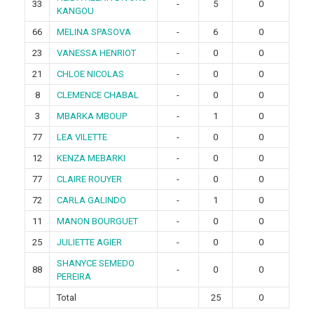
33
-
5
0
KANGOU
66
MELINA SPASOVA
-
6
0
23
VANESSA HENRIOT
-
0
0
21
CHLOE NICOLAS
-
0
0
8
CLEMENCE CHABAL
-
0
0
3
MBARKA MBOUP
-
1
0
77
LEA VILETTE
-
0
0
12
KENZA MEBARKI
-
0
0
77
CLAIRE ROUYER
-
0
0
72
CARLA GALINDO
-
1
0
11
MANON BOURGUET
-
0
0
25
JULIETTE AGIER
-
0
0
SHANYCE SEMEDO
88
-
0
0
PEREIRA
Total
25
0