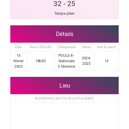
32
-
25
Temps plein
Détails
Date
Heure Officielle
Championnat
Saison
Jour de match
15
POULE 8 -
2024-
février
18h30
Nationale
13
2025
2025
2 féminine
Lieu
RAYMOND LIEUTAUD à EYGUIERES