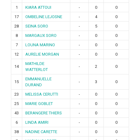
1
KIARA ATTOUI
-
0
0
17
OMBELINE LEJOSNE
-
4
0
28
SEINA SORO
-
5
0
8
MARGAUX SORO
-
0
0
7
LOUNA MARINO
-
0
0
12
AURELIE MORGAN
-
0
0
MATHILDE
14
-
2
0
WATTERLOT
EMMANUELLE
15
-
3
0
DURAND
23
MELISSA CERUTTI
-
0
0
25
MARIE GOBLET
-
0
0
43
BERANGERE THIERS
-
0
0
6
LINDA AMIRI
-
0
0
38
NADINE CARETTE
-
0
0