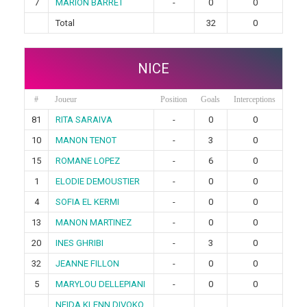
7
MARION BARRET
-
0
0
Total
32
0
NICE
#
Joueur
Position
Goals
Interceptions
81
RITA SARAIVA
-
0
0
10
MANON TENOT
-
3
0
15
ROMANE LOPEZ
-
6
0
1
ELODIE DEMOUSTIER
-
0
0
4
SOFIA EL KERMI
-
0
0
13
MANON MARTINEZ
-
0
0
20
INES GHRIBI
-
3
0
32
JEANNE FILLON
-
0
0
5
MARYLOU DELLEPIANI
-
0
0
NEIDA KLENN DIVOKO