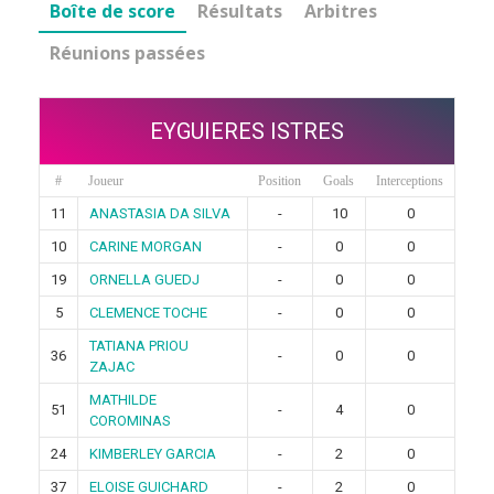
Boîte de score
Résultats
Arbitres
Réunions passées
EYGUIERES ISTRES
#
Joueur
Position
Goals
Interceptions
11
ANASTASIA DA SILVA
-
10
0
10
CARINE MORGAN
-
0
0
19
ORNELLA GUEDJ
-
0
0
5
CLEMENCE TOCHE
-
0
0
TATIANA PRIOU
36
-
0
0
ZAJAC
MATHILDE
51
-
4
0
COROMINAS
24
KIMBERLEY GARCIA
-
2
0
37
ELOISE GUICHARD
-
2
0