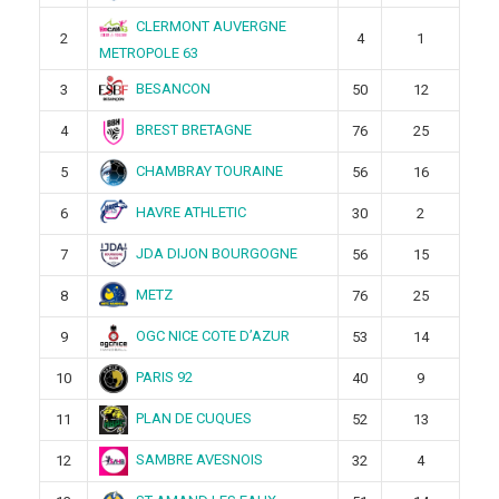
CLERMONT AUVERGNE
2
4
1
METROPOLE 63
BESANCON
3
50
12
BREST BRETAGNE
4
76
25
CHAMBRAY TOURAINE
5
56
16
HAVRE ATHLETIC
6
30
2
JDA DIJON BOURGOGNE
7
56
15
METZ
8
76
25
OGC NICE COTE D’AZUR
9
53
14
PARIS 92
10
40
9
PLAN DE CUQUES
11
52
13
SAMBRE AVESNOIS
12
32
4