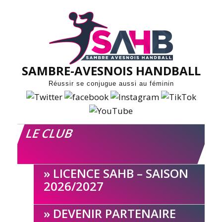
Skip
to
content
SAMBRE-AVESNOIS HANDBALL
Réussir se conjugue aussi au féminin
LE CLUB
LICENCE SAHB – SAISON
2026/2027
DEVENIR PARTENAIRE