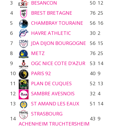
3
BESANCON
50
12
4
BREST BRETAGNE
76
25
5
CHAMBRAY TOURAINE
56
16
6
HAVRE ATHLETIC
30
2
7
JDA DIJON BOURGOGNE
56
15
8
METZ
76
25
9
OGC NICE COTE D’AZUR
53
14
10
PARIS 92
40
9
11
PLAN DE CUQUES
52
13
12
SAMBRE AVESNOIS
32
4
13
ST AMAND LES EAUX
51
14
STRASBOURG
14
43
9
ACHENHEIM TRUCHTERSHEIM