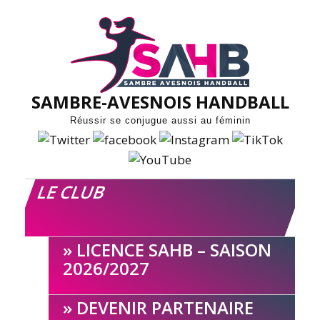
Skip
to
content
SAMBRE-AVESNOIS HANDBALL
Réussir se conjugue aussi au féminin
LE CLUB
LICENCE SAHB – SAISON
2026/2027
DEVENIR PARTENAIRE