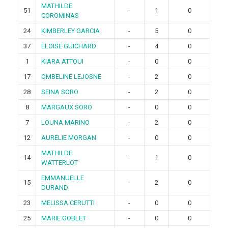
MATHILDE
51
-
1
0
COROMINAS
24
KIMBERLEY GARCIA
-
5
0
37
ELOISE GUICHARD
-
4
0
1
KIARA ATTOUI
-
0
0
17
OMBELINE LEJOSNE
-
2
0
28
SEINA SORO
-
2
0
8
MARGAUX SORO
-
0
0
7
LOUNA MARINO
-
2
0
12
AURELIE MORGAN
-
0
0
MATHILDE
14
-
1
0
WATTERLOT
EMMANUELLE
15
-
2
0
DURAND
23
MELISSA CERUTTI
-
0
0
25
MARIE GOBLET
-
0
0