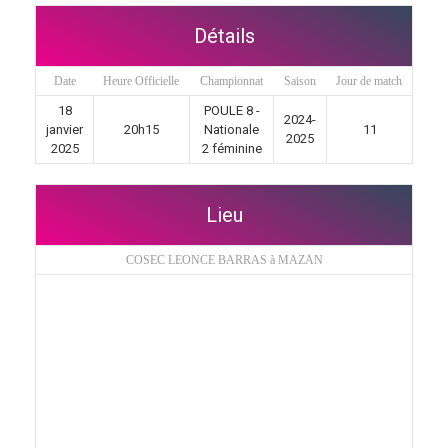
Détails
Date
Heure Officielle
Championnat
Saison
Jour de match
18
POULE 8 -
2024-
janvier
20h15
Nationale
11
2025
2025
2 féminine
Lieu
COSEC LEONCE BARRAS à MAZAN