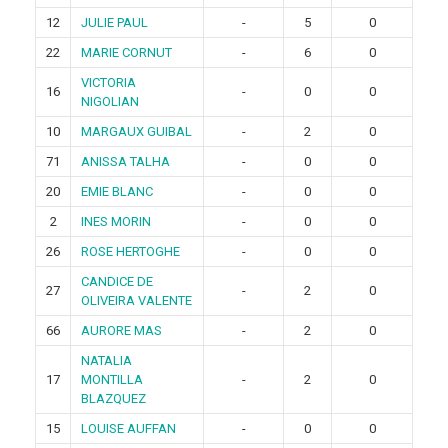
12
JULIE PAUL
-
5
0
22
MARIE CORNUT
-
6
0
VICTORIA
16
-
0
0
NIGOLIAN
10
MARGAUX GUIBAL
-
2
0
71
ANISSA TALHA
-
0
0
20
EMIE BLANC
-
0
0
2
INES MORIN
-
0
0
26
ROSE HERTOGHE
-
0
0
CANDICE DE
27
-
2
0
OLIVEIRA VALENTE
66
AURORE MAS
-
2
0
NATALIA
17
MONTILLA
-
2
0
BLAZQUEZ
15
LOUISE AUFFAN
-
0
0