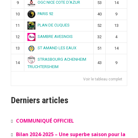
OGC NICE COTE D’AZUR
9
53
14
PARIS 92
10
40
9
PLAN DE CUQUES
11
52
13
SAMBRE AVESNOIS
12
32
4
ST AMAND LES EAUX
13
51
14
STRASBOURG ACHENHEIM
14
43
9
TRUCHTERSHEIM
Voir le tableau complet
Derniers articles
COMMUNIQUÉ OFFICIEL
Bilan 2024-2025 – Une superbe saison pour la