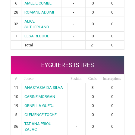
6
AMELIE COMBE
-
0
0
28
ROMANE ADJIMI
-
0
0
ALICE
32
-
0
0
SUTHERLAND
7
ELSA REBOUL
-
0
0
Total
21
0
EYGUIERES ISTRES
#
Joueur
Position
Goals
Interceptions
11
ANASTASIA DA SILVA
-
3
0
10
CARINE MORGAN
-
0
0
19
ORNELLA GUEDJ
-
0
0
5
CLEMENCE TOCHE
-
0
0
TATIANA PRIOU
36
-
0
0
ZAJAC