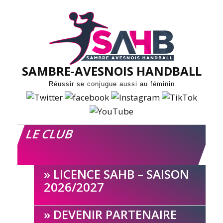
Skip
to
content
SAMBRE-AVESNOIS HANDBALL
Réussir se conjugue aussi au féminin
LE CLUB
LICENCE SAHB – SAISON
2026/2027
DEVENIR PARTENAIRE