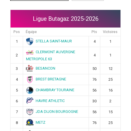
Ligue Butagaz 2025-2026
Pos
Équipe
Pts
Victoires
STELLA SAINT-MAUR
1
4
1
CLERMONT AUVERGNE
2
4
1
METROPOLE 63
BESANCON
3
50
12
BREST BRETAGNE
4
76
25
CHAMBRAY TOURAINE
5
56
16
HAVRE ATHLETIC
6
30
2
JDA DIJON BOURGOGNE
7
56
15
METZ
8
76
25