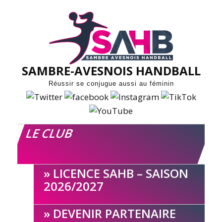
Skip
to
content
SAMBRE-AVESNOIS HANDBALL
Réussir se conjugue aussi au féminin
LE CLUB
LICENCE SAHB – SAISON
2026/2027
DEVENIR PARTENAIRE