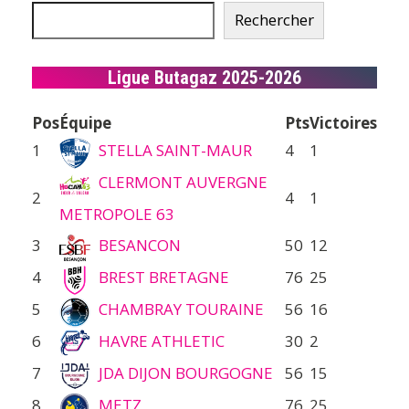
Rechercher
Ligue Butagaz 2025-2026
Pos
Équipe
Pts
Victoires
1
STELLA SAINT-MAUR
4
1
CLERMONT AUVERGNE
2
4
1
METROPOLE 63
3
BESANCON
50
12
4
BREST BRETAGNE
76
25
5
CHAMBRAY TOURAINE
56
16
6
HAVRE ATHLETIC
30
2
7
JDA DIJON BOURGOGNE
56
15
8
METZ
76
25