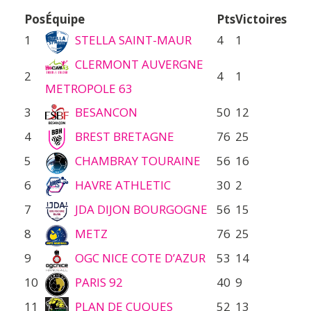
Pos
Équipe
Pts
Victoires
1
STELLA SAINT-MAUR
4
1
CLERMONT AUVERGNE
2
4
1
METROPOLE 63
3
BESANCON
50
12
4
BREST BRETAGNE
76
25
5
CHAMBRAY TOURAINE
56
16
6
HAVRE ATHLETIC
30
2
7
JDA DIJON BOURGOGNE
56
15
8
METZ
76
25
9
OGC NICE COTE D’AZUR
53
14
10
PARIS 92
40
9
11
PLAN DE CUQUES
52
13