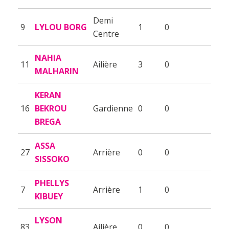
Demi
9
LYLOU BORG
1
0
Centre
NAHIA
11
Ailière
3
0
MALHARIN
KERAN
16
BEKROU
Gardienne
0
0
BREGA
ASSA
27
Arrière
0
0
SISSOKO
PHELLYS
7
Arrière
1
0
KIBUEY
LYSON
83
Ailière
0
0