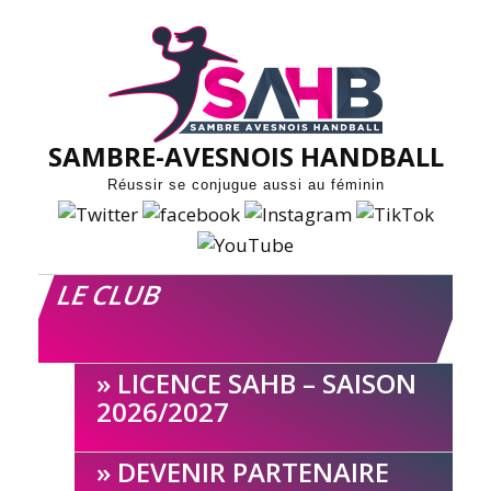
Skip
to
content
SAMBRE-AVESNOIS HANDBALL
Réussir se conjugue aussi au féminin
LE CLUB
LICENCE SAHB – SAISON
2026/2027
DEVENIR PARTENAIRE