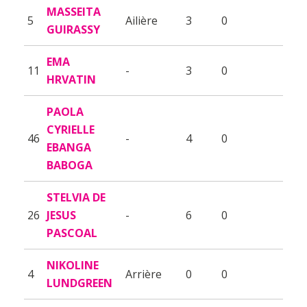
MASSEITA
5
Ailière
3
0
GUIRASSY
EMA
11
-
3
0
HRVATIN
PAOLA
CYRIELLE
46
-
4
0
EBANGA
BABOGA
STELVIA DE
26
JESUS
-
6
0
PASCOAL
NIKOLINE
4
Arrière
0
0
LUNDGREEN