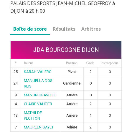
PALAIS DES SPORTS JEAN-MICHEL GEOFFROY à
DIJON à 20 h 00
Boîte de score
Résultats
Arbitres
JDA BOURGOGNE DIJON
#
Joueur
Position
Goals
Interceptions
25
SARAH VALERO
Pivot
2
0
MANUELLA DOS-
24
Gardienne
0
0
REIS
9
MANON GRAVELLE
Arrière
0
0
4
CLAIRE VAUTIER
Arrière
2
0
MATHILDE
13
Arrière
1
0
PLOTTON
7
MAUREEN GAYET
Ailière
2
0