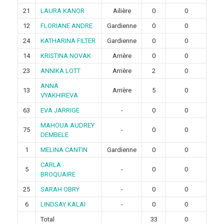
21
LAURA KANOR
Ailière
0
0
12
FLORIANE ANDRE
Gardienne
0
0
24
KATHARINA FILTER
Gardienne
0
0
14
KRISTINA NOVAK
Arrière
0
0
23
ANNIKA LOTT
Arrière
2
0
ANNA
13
Arrière
5
0
VYAKHIREVA
63
EVA JARRIGE
-
0
0
MAHOUA AUDREY
75
-
0
0
DEMBELE
1
MELINA CANTIN
Gardienne
0
0
CARLA
5
-
0
0
BROQUAIRE
25
SARAH OBRY
-
0
0
6
LINDSAY KALAI
-
0
0
Total
33
0