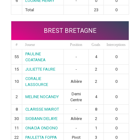
6
LOUANE HENRY
-
0
0
Total
23
0
BREST BRETAGNE
#
Joueur
Position
Goals
Interceptions
PAULINE
55
-
4
0
COATANEA
15
JULIETTE FAURE
-
2
0
CORALIE
10
Ailière
2
0
LASSOURCE
Demi
2
MELINE NOCANDY
4
0
Centre
8
CLARISSE MAIROT
-
8
0
30
SIOBANN DELAYE
Ailière
2
0
11
ONACIA ONDONO
-
1
0
22
PAULETTA FOPPA
Pivot
3
0