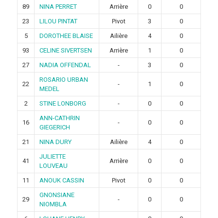
89
NINA PERRET
Arrière
0
0
23
LILOU PINTAT
Pivot
3
0
5
DOROTHEE BLAISE
Ailière
4
0
93
CELINE SIVERTSEN
Arrière
1
0
27
NADIA OFFENDAL
-
3
0
ROSARIO URBAN
22
-
1
0
MEDEL
2
STINE LONBORG
-
0
0
ANN-CATHRIN
16
-
0
0
GIEGERICH
21
NINA DURY
Ailière
4
0
JULIETTE
41
Arrière
0
0
LOUVEAU
11
ANOUK CASSIN
Pivot
0
0
GNONSIANE
29
-
0
0
NIOMBLA