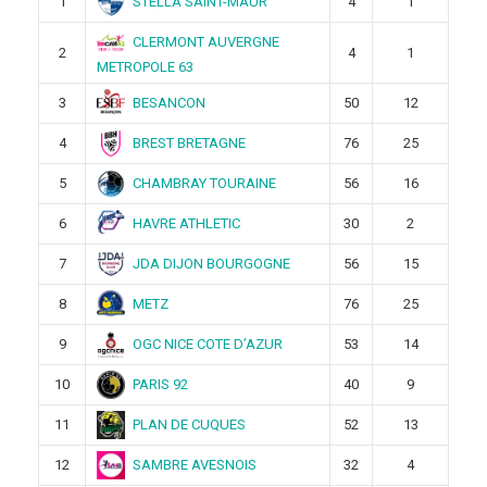
STELLA SAINT-MAUR
1
4
1
CLERMONT AUVERGNE
2
4
1
METROPOLE 63
BESANCON
3
50
12
BREST BRETAGNE
4
76
25
CHAMBRAY TOURAINE
5
56
16
HAVRE ATHLETIC
6
30
2
JDA DIJON BOURGOGNE
7
56
15
METZ
8
76
25
OGC NICE COTE D’AZUR
9
53
14
PARIS 92
10
40
9
PLAN DE CUQUES
11
52
13
SAMBRE AVESNOIS
12
32
4