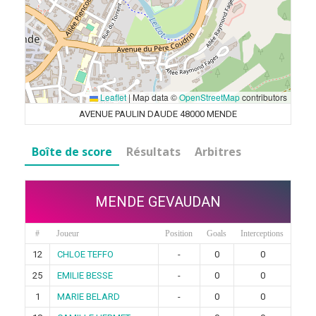
Leaflet
|
Map data ©
OpenStreetMap
contributors
AVENUE PAULIN DAUDE 48000 MENDE
Boîte de score
Résultats
Arbitres
MENDE GEVAUDAN
#
Joueur
Position
Goals
Interceptions
12
CHLOE TEFFO
-
0
0
25
EMILIE BESSE
-
0
0
1
MARIE BELARD
-
0
0