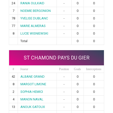
24
RANIA OULKAID
-
0
0
7
NOEMIE BERGONION
-
0
0
78
YVELISE DUBLANC
-
0
0
77
MARIE ALMERAS
-
0
0
8
LUCIE WISNIEWSKI
-
0
0
Total
0
0
ST CHAMOND PAYS DU GIER
#
Joueur
Position
Goals
Interceptions
42
ALBANE GRAND
-
0
0
8
MARGOT LIMONE
-
0
0
2
SOPHIA HEMICI
-
0
0
4
MANON NAVAL
-
0
0
13
ANOUK GATOUX
-
0
0