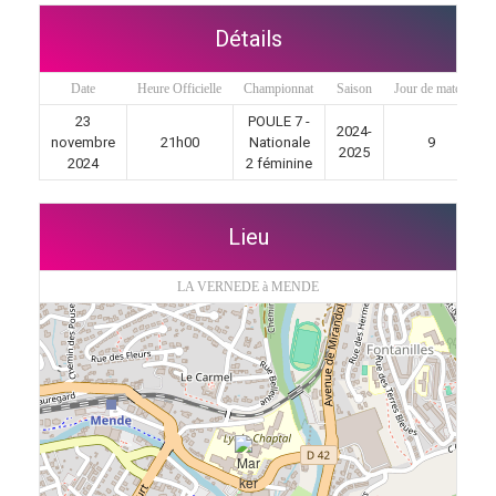
Détails
Date
Heure Officielle
Championnat
Saison
Jour de match
23
POULE 7 -
2024-
novembre
21h00
Nationale
9
2025
2024
2 féminine
Lieu
LA VERNEDE à MENDE