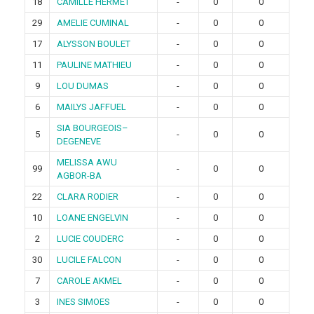
18
CAMILLE HERMET
-
0
0
29
AMELIE CUMINAL
-
0
0
17
ALYSSON BOULET
-
0
0
11
PAULINE MATHIEU
-
0
0
9
LOU DUMAS
-
0
0
6
MAILYS JAFFUEL
-
0
0
SIA BOURGEOIS–
5
-
0
0
DEGENEVE
MELISSA AWU
99
-
0
0
AGBOR-BA
22
CLARA RODIER
-
0
0
10
LOANE ENGELVIN
-
0
0
2
LUCIE COUDERC
-
0
0
30
LUCILE FALCON
-
0
0
7
CAROLE AKMEL
-
0
0
3
INES SIMOES
-
0
0