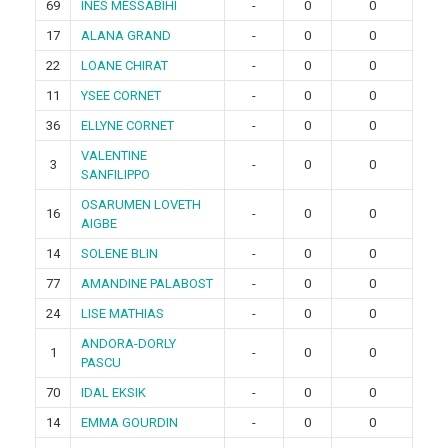
69
INES MESSABIHI
-
0
0
17
ALANA GRAND
-
0
0
22
LOANE CHIRAT
-
0
0
11
YSEE CORNET
-
0
0
36
ELLYNE CORNET
-
0
0
VALENTINE
3
-
0
0
SANFILIPPO
OSARUMEN LOVETH
16
-
0
0
AIGBE
14
SOLENE BLIN
-
0
0
77
AMANDINE PALABOST
-
0
0
24
LISE MATHIAS
-
0
0
ANDORA-DORLY
1
-
0
0
PASCU
70
IDAL EKSIK
-
0
0
14
EMMA GOURDIN
-
0
0