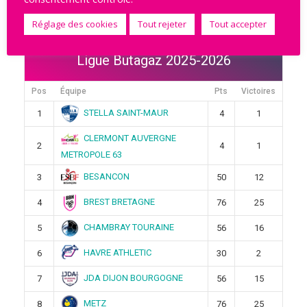
Rechercher
Réglage des cookies
Tout rejeter
Tout accepter
Ligue Butagaz 2025-2026
Pos
Équipe
Pts
Victoires
STELLA SAINT-MAUR
1
4
1
CLERMONT AUVERGNE
2
4
1
METROPOLE 63
BESANCON
3
50
12
BREST BRETAGNE
4
76
25
CHAMBRAY TOURAINE
5
56
16
HAVRE ATHLETIC
6
30
2
JDA DIJON BOURGOGNE
7
56
15
METZ
8
76
25