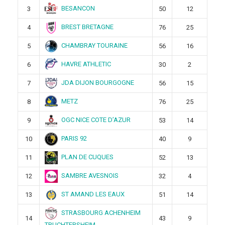
BESANCON
3
50
12
BREST BRETAGNE
4
76
25
CHAMBRAY TOURAINE
5
56
16
HAVRE ATHLETIC
6
30
2
JDA DIJON BOURGOGNE
7
56
15
METZ
8
76
25
OGC NICE COTE D’AZUR
9
53
14
PARIS 92
10
40
9
PLAN DE CUQUES
11
52
13
SAMBRE AVESNOIS
12
32
4
ST AMAND LES EAUX
13
51
14
STRASBOURG ACHENHEIM
14
43
9
TRUCHTERSHEIM