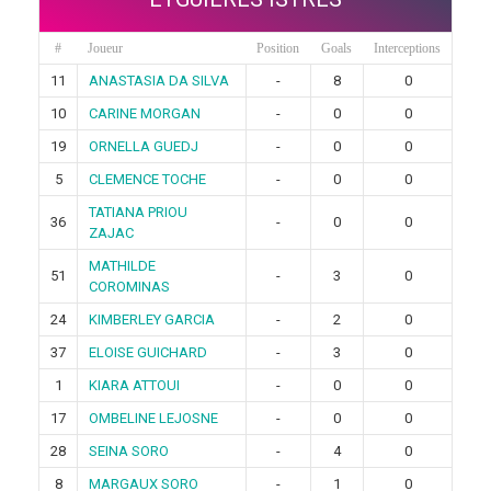
#
Joueur
Position
Goals
Interceptions
11
ANASTASIA DA SILVA
-
8
0
10
CARINE MORGAN
-
0
0
19
ORNELLA GUEDJ
-
0
0
5
CLEMENCE TOCHE
-
0
0
TATIANA PRIOU
36
-
0
0
ZAJAC
MATHILDE
51
-
3
0
COROMINAS
24
KIMBERLEY GARCIA
-
2
0
37
ELOISE GUICHARD
-
3
0
1
KIARA ATTOUI
-
0
0
17
OMBELINE LEJOSNE
-
0
0
28
SEINA SORO
-
4
0
8
MARGAUX SORO
-
1
0