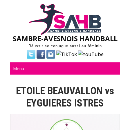
Skip
to
content
SAMBRE-AVESNOIS HANDBALL
Réussir se conjugue aussi au féminin
Menu
ETOILE BEAUVALLON vs
EYGUIERES ISTRES