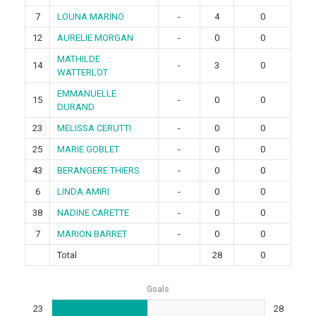
7
LOUNA MARINO
-
4
0
12
AURELIE MORGAN
-
0
0
MATHILDE
14
-
3
0
WATTERLOT
EMMANUELLE
15
-
0
0
DURAND
23
MELISSA CERUTTI
-
0
0
25
MARIE GOBLET
-
0
0
43
BERANGERE THIERS
-
0
0
6
LINDA AMIRI
-
0
0
38
NADINE CARETTE
-
0
0
7
MARION BARRET
-
0
0
Total
28
0
Goals
23
28