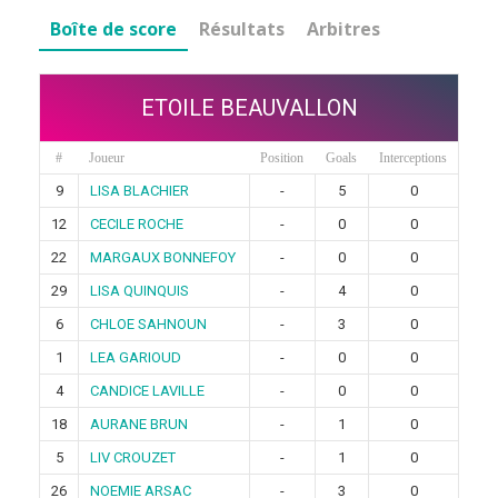
Boîte de score
Résultats
Arbitres
ETOILE BEAUVALLON
#
Joueur
Position
Goals
Interceptions
9
LISA BLACHIER
-
5
0
12
CECILE ROCHE
-
0
0
22
MARGAUX BONNEFOY
-
0
0
29
LISA QUINQUIS
-
4
0
6
CHLOE SAHNOUN
-
3
0
1
LEA GARIOUD
-
0
0
4
CANDICE LAVILLE
-
0
0
18
AURANE BRUN
-
1
0
5
LIV CROUZET
-
1
0
26
NOEMIE ARSAC
-
3
0