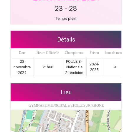
23
-
28
Temps plein
Détails
Date
Heure Officielle
Championnat
Saison
Jour de match
23
POULE 8 -
2024-
novembre
21h00
Nationale
9
2025
2024
2 féminine
Lieu
GYMNASE MUNICIPAL à ETOILE SUR RHONE