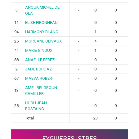
ANOUK MICHEL DE
3
-
0
0
GEA
11
ELISE PIRONNEAU
-
0
0
94
HARMONY BLANC
-
1
0
25
MORGANE OLIVAUX
-
4
0
44
MARIE GINOUX
-
1
0
88
ANAELLE PEREZ
-
0
0
2
JADE BORDAZ
-
0
0
67
MAEVA ROBERT
-
0
0
AMEL BELGROUN
13
-
0
0
CAMILLERI
LILOU JEAN–
28
-
0
0
ROSTAING
Total
23
0
EYGUIERES ISTRES