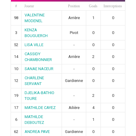
#
Joueur
Position
Goals
Interceptions
VALENTINE
98
Arrière
1
0
MODENEL
KENZA
3
Pivot
0
0
BOUGUERCH
52
LISA VILLE
-
0
0
CASSIDY
14
Arrière
2
0
CHAMBONNIER
10
SANAE NACEUR
-
0
0
CHARLENE
12
Gardienne
0
0
SERVANT
DJELIKA-BATHIO
19
-
2
0
TOURE
17
MATHILDE CAYEZ
Ailière
4
0
MATHILDE
6
-
1
0
DEBOUTEZ
62
ANDREA PAVE
Gardienne
0
0