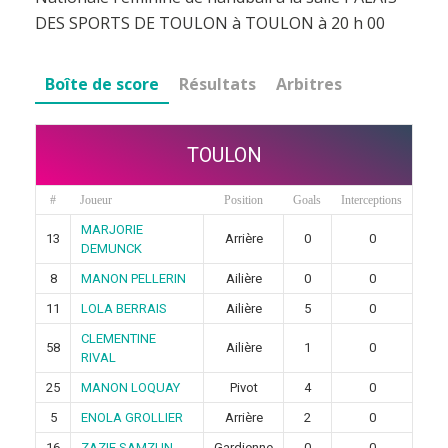
DES SPORTS DE TOULON à TOULON à 20 h 00
Boîte de score
Résultats
Arbitres
TOULON
#
Joueur
Position
Goals
Interceptions
MARJORIE
13
Arrière
0
0
DEMUNCK
8
MANON PELLERIN
Ailière
0
0
11
LOLA BERRAIS
Ailière
5
0
CLEMENTINE
58
Ailière
1
0
RIVAL
25
MANON LOQUAY
Pivot
4
0
5
ENOLA GROLLIER
Arrière
2
0
16
ZAZIE SAMZUN
Gardienne
0
0