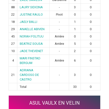
88
LAURY SIDICINA
-
3
0
22
JUSTINE RAULO
Pivot
0
0
18
JAELY BALLI
-
1
0
29
ANAELLE ABIVEN
-
1
0
45
NORAH FOLITUU
Arrière
0
0
27
BEATRIZ SOUSA
Arrière
5
0
10
JADE THEVENET
-
2
0
MARI FINSTAD
4
Arrière
6
0
BERGUM
ADRIANA
21
CARDOSO DE
-
3
0
CASTRO
Total
33
0
ASUL VAULX EN VELIN