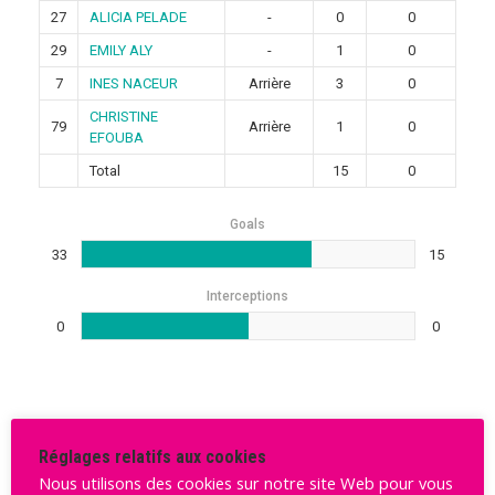
27
ALICIA PELADE
-
0
0
29
EMILY ALY
-
1
0
7
INES NACEUR
Arrière
3
0
CHRISTINE
79
Arrière
1
0
EFOUBA
Total
15
0
Goals
33
15
Interceptions
0
0
Rechercher
Réglages relatifs aux cookies
Nous utilisons des cookies sur notre site Web pour vous