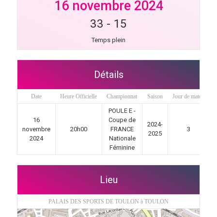
16 novembre 2024
33
-
15
Temps plein
Détails
Date
Heure Officielle
Championnat
Saison
Jour de match
POULE E -
16
Coupe de
2024-
novembre
20h00
FRANCE
3
2025
2024
Nationale
Féminine
Lieu
PALAIS DES SPORTS DE TOULON à TOULON