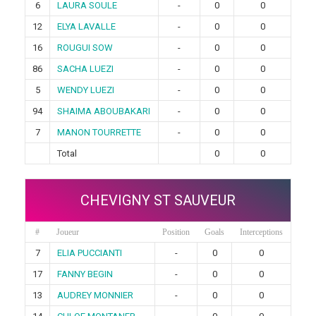
6
LAURA SOULE
-
0
0
12
ELYA LAVALLE
-
0
0
16
ROUGUI SOW
-
0
0
86
SACHA LUEZI
-
0
0
5
WENDY LUEZI
-
0
0
94
SHAIMA ABOUBAKARI
-
0
0
7
MANON TOURRETTE
-
0
0
Total
0
0
CHEVIGNY ST SAUVEUR
#
Joueur
Position
Goals
Interceptions
7
ELIA PUCCIANTI
-
0
0
17
FANNY BEGIN
-
0
0
13
AUDREY MONNIER
-
0
0