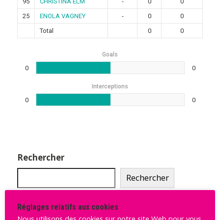
95
CHRISTINA ELM
-
0
0
25
ENOLA VAGNEY
-
0
0
Total
0
0
Goals
0
0
Interceptions
0
0
Rechercher
Rechercher
Réglages relatifs aux cookies
Ligue Butagaz 2025-2026
Nous utilisons des cookies sur notre site Web pour vous