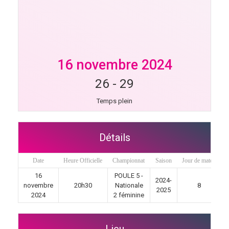
16 novembre 2024
26
-
29
Temps plein
Détails
Date
Heure Officielle
Championnat
Saison
Jour de match
16
POULE 5 -
2024-
novembre
20h30
Nationale
8
2025
2024
2 féminine
Lieu