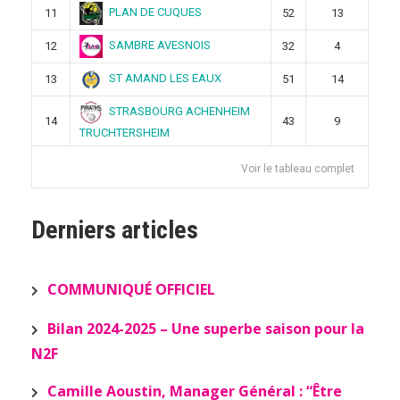
PLAN DE CUQUES
11
52
13
SAMBRE AVESNOIS
12
32
4
ST AMAND LES EAUX
13
51
14
STRASBOURG ACHENHEIM
14
43
9
TRUCHTERSHEIM
Voir le tableau complet
Derniers articles
COMMUNIQUÉ OFFICIEL
Bilan 2024-2025 – Une superbe saison pour la
N2F
Camille Aoustin, Manager Général : “Être