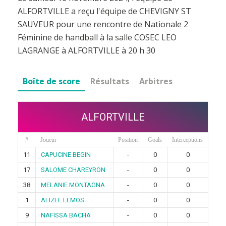
ALFORTVILLE a reçu l'équipe de CHEVIGNY ST
SAUVEUR pour une rencontre de Nationale 2
Féminine de handball à la salle COSEC LEO
LAGRANGE à ALFORTVILLE à 20 h 30
Boîte de score
Résultats
Arbitres
ALFORTVILLE
#
Joueur
Position
Goals
Interceptions
11
CAPUCINE BEGIN
-
0
0
17
SALOME CHAREYRON
-
0
0
38
MELANIE MONTAGNA
-
0
0
1
ALIZEE LEMOS
-
0
0
9
NAFISSA BACHA
-
0
0