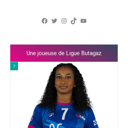
Facebook
Twitter
Instagram
TikTok
YouTube
Une joueuse de Ligue Butagaz
7