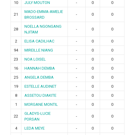
10
JULY MOUTON
-
0
0
MADO-EMMA-AMELIE
21
-
0
0
BROSSARD
NOELLA NGONGANG
28
-
0
0
NJITAM
2
ELISA CADILHAC
-
0
0
94
MIREILLE NIANG
-
0
0
23
NOA LOISEL
-
0
0
16
HANNAH DEMBA
-
0
0
25
ANGELA DEMBA
-
0
0
19
ESTELLE AUDINET
-
0
0
8
ASSETOU DIAKITE
-
0
0
1
MORGANE MONTIL
-
0
0
GLADYS-LUCIE
22
-
0
0
PORSAN
4
LEDA MEYE
-
0
0