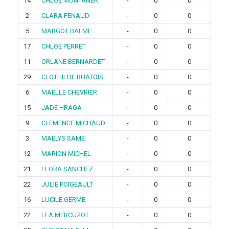
14
CHLOE MONTANER
-
0
0
2
CLARA PENAUD
-
0
0
5
MARGOT BALME
-
0
0
17
CHLOE PERRET
-
0
0
11
ORLANE BERNARDET
-
0
0
29
CLOTHILDE BUATOIS
-
0
0
6
MAELLE CHEVRIER
-
0
0
15
JADE HRAGA
-
0
0
9
CLEMENCE MICHAUD
-
0
0
3
MAELYS SAME
-
0
0
12
MARION MICHEL
-
0
0
21
FLORA SANCHEZ
-
0
0
22
JULIE POIGEAULT
-
0
0
16
LUCILE GERME
-
0
0
22
LEA MERCUZOT
-
0
0