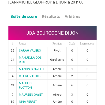
JEAN-MICHEL GEOFFROY à DIJON à 20 h 00
Boîte de score
Résultats
Arbitres
JDA BOURGOGNE DIJON
#
Joueur
Position
Goals
Interceptions
25
SARAH VALERO
Pivot
0
0
MANUELLA DOS-
24
Gardienne
0
0
REIS
9
MANON GRAVELLE
Arrière
1
0
4
CLAIRE VAUTIER
Arrière
2
0
MATHILDE
13
Arrière
6
0
PLOTTON
7
MAUREEN GAYET
Ailière
3
0
89
NINA PERRET
Arrière
0
0