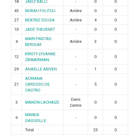
18
JAELY BALLI
-
0
0
45
NORAH FOLITUU
Arrière
0
0
27
BEATRIZ SOUSA
Arrière
4
0
10
JADE THEVENET
-
0
0
MARI FINSTAD
4
Arrière
3
0
BERGUM
KRISTY LYSANNE
12
-
0
0
ZIMMERMAN
29
ANAELLE ABIVEN
-
1
0
ADRIANA
21
CARDOSO DE
-
5
0
CASTRO
Demi
3
MANON LACHAIZE
0
0
Centre
MANEA
6
-
0
0
GASSIOLLE
Total
23
0