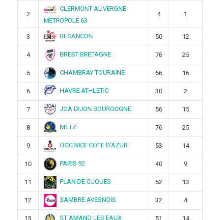
CLERMONT AUVERGNE
2
4
1
METROPOLE 63
BESANCON
3
50
12
BREST BRETAGNE
4
76
25
CHAMBRAY TOURAINE
5
56
16
HAVRE ATHLETIC
6
30
2
JDA DIJON BOURGOGNE
7
56
15
METZ
8
76
25
OGC NICE COTE D’AZUR
9
53
14
PARIS 92
10
40
9
PLAN DE CUQUES
11
52
13
SAMBRE AVESNOIS
12
32
4
ST AMAND LES EAUX
13
51
14