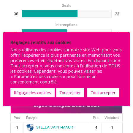
Goals
38
23
Interceptions
0
0
Réglages relatifs aux cookies
Nous utilisons des cookies sur notre site Web pour vous
offrir l'expérience la plus pertinente en mémorisant vos
préférences et en répétant vos visites. En cliquant sur «
Tout accepter », vous consentez à l'utilisation de TOUS
Rechercher
les cookies. Cependant, vous pouvez visiter les
« Paramètres des cookies » pour fournir un
Rechercher
consentement contrôlé.
Réglage des cookies
Tout rejeter
Tout accepter
Ligue Butagaz 2025-2026
Pos
Équipe
Pts
Victoires
STELLA SAINT-MAUR
1
4
1