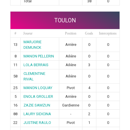
Total
38
0
TOULON
#
Joueur
Position
Goals
Interceptions
MARJORIE
13
Arrière
0
0
DEMUNCK
8
MANON PELLERIN
Ailière
0
0
11
LOLA BERRAIS
Ailière
3
0
CLEMENTINE
58
Ailière
0
0
RIVAL
25
MANON LOQUAY
Pivot
4
0
5
ENOLA GROLLIER
Arrière
0
0
16
ZAZIE SAMZUN
Gardienne
0
0
88
LAURY SIDICINA
-
2
0
22
JUSTINE RAULO
Pivot
1
0