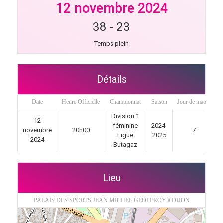
12 novembre 2024
38
-
23
Temps plein
Détails
Date
Heure Officielle
Championnat
Saison
Jour de match
Division 1
12
féminine
2024-
novembre
20h00
7
Ligue
2025
2024
Butagaz
Lieu
PALAIS DES SPORTS JEAN-MICHEL GEOFFROY à DIJON