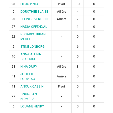
23
LILOU PINTAT
Pivot
10
0
5
DOROTHEE BLAISE
Ailière
4
0
93
CELINE SIVERTSEN
Arrière
2
0
27
NADIA OFFENDAL
-
1
0
ROSARIO URBAN
22
-
0
0
MEDEL
2
STINE LONBORG
-
6
0
ANN-CATHRIN
16
-
0
0
GIEGERICH
21
NINA DURY
Ailière
3
0
JULIETTE
41
Arrière
0
0
LOUVEAU
11
ANOUK CASSIN
Pivot
0
0
GNONSIANE
29
-
0
0
NIOMBLA
6
LOUANE HENRY
-
0
0