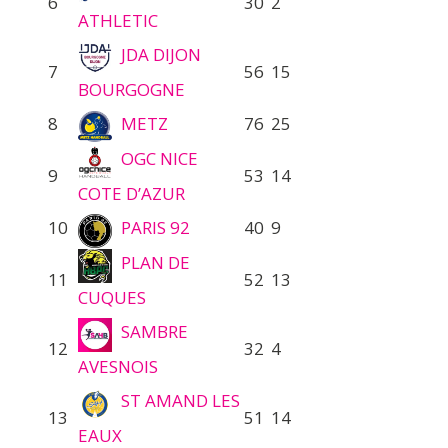
6
30
2
ATHLETIC
JDA DIJON
7
56
15
BOURGOGNE
8
METZ
76
25
OGC NICE
9
53
14
COTE D’AZUR
10
PARIS 92
40
9
PLAN DE
11
52
13
CUQUES
SAMBRE
12
32
4
AVESNOIS
ST AMAND LES
13
51
14
EAUX