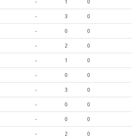
-
1
0
-
3
0
-
0
0
-
2
0
-
1
0
-
0
0
-
3
0
-
0
0
-
0
0
-
2
0