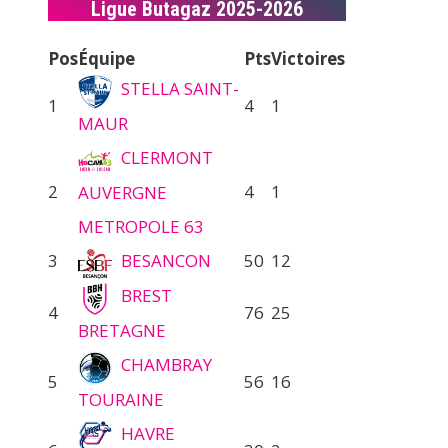
Ligue Butagaz 2025-2026
Pos
Équipe
Pts
Victoires
STELLA SAINT-
1
4
1
MAUR
CLERMONT
2
4
1
AUVERGNE
METROPOLE 63
3
BESANCON
50
12
BREST
4
76
25
BRETAGNE
CHAMBRAY
5
56
16
TOURAINE
HAVRE