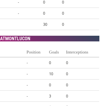
-
0
0
-
0
0
30
0
ZATMONTLUCON
Position
Goals
Interceptions
-
0
0
-
10
0
-
0
0
-
3
0