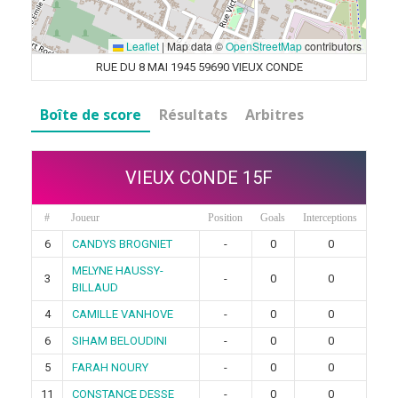
Leaflet
|
Map data ©
OpenStreetMap
contributors
RUE DU 8 MAI 1945 59690 VIEUX CONDE
Boîte de score
Résultats
Arbitres
VIEUX CONDE 15F
#
Joueur
Position
Goals
Interceptions
6
CANDYS BROGNIET
-
0
0
MELYNE HAUSSY-
3
-
0
0
BILLAUD
4
CAMILLE VANHOVE
-
0
0
6
SIHAM BELOUDINI
-
0
0
5
FARAH NOURY
-
0
0
11
CONSTANCE DESSE
-
0
0