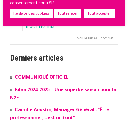
consentement contrôlé.
ST AMAND LES EAUX
13
51
14
Réglage des cookies
Tout rejeter
Tout accepter
STRASBOURG ACHENHEIM
14
43
9
TRUCHTERSHEIM
Voir le tableau complet
Derniers articles
COMMUNIQUÉ OFFICIEL
Bilan 2024-2025 – Une superbe saison pour la
N2F
Camille Aoustin, Manager Général : “Être
professionnel, c’est un tout”