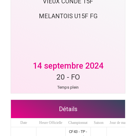
VIEUX CONDE 15F
MELANTOIS U15F FG
14 septembre 2024
20
-
FO
Temps plein
Détails
Date
Heure Officielle
Championnat
Saison
Jour de match
CF43 - TP -