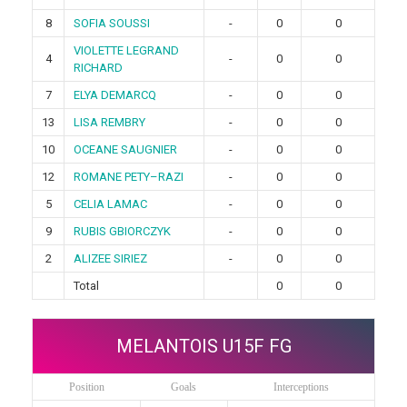
8
SOFIA SOUSSI
-
0
0
VIOLETTE LEGRAND
4
-
0
0
RICHARD
7
ELYA DEMARCQ
-
0
0
13
LISA REMBRY
-
0
0
10
OCEANE SAUGNIER
-
0
0
12
ROMANE PETY–RAZI
-
0
0
5
CELIA LAMAC
-
0
0
9
RUBIS GBIORCZYK
-
0
0
2
ALIZEE SIRIEZ
-
0
0
Total
0
0
MELANTOIS U15F FG
Position
Goals
Interceptions