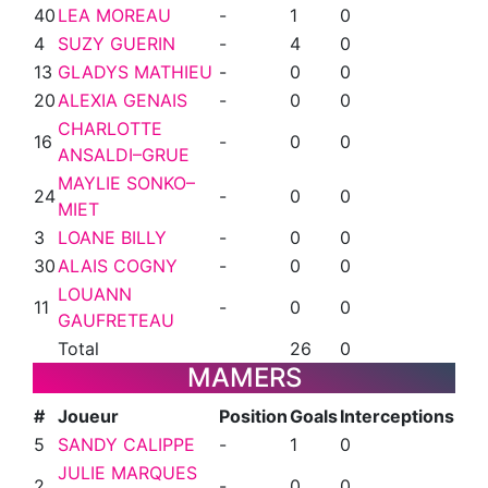
40
LEA MOREAU
-
1
0
4
SUZY GUERIN
-
4
0
13
GLADYS MATHIEU
-
0
0
20
ALEXIA GENAIS
-
0
0
CHARLOTTE
16
-
0
0
ANSALDI–GRUE
MAYLIE SONKO–
24
-
0
0
MIET
3
LOANE BILLY
-
0
0
30
ALAIS COGNY
-
0
0
LOUANN
11
-
0
0
GAUFRETEAU
Total
26
0
MAMERS
#
Joueur
Position
Goals
Interceptions
5
SANDY CALIPPE
-
1
0
JULIE MARQUES
2
-
0
0