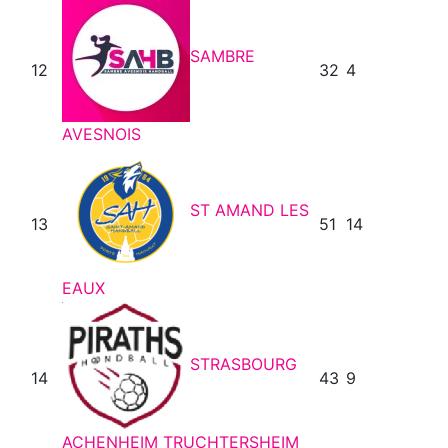
SAMBRE
12
32
4
AVESNOIS
ST AMAND LES
13
51
14
EAUX
STRASBOURG
14
43
9
ACHENHEIM TRUCHTERSHEIM