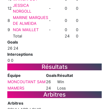
JESSICA
12
-
0
0
NORGOLL
MARINE MARQUES
8
-
0
0
DE ALMEIDA
9
NOA MAILLET
-
0
0
Total
24
0
Goals
26
24
Interceptions
0
0
Résultats
Équipe
Goals
Résultat
MONCOUTANT SAM
26
Win
MAMERS
24
Loss
Arbitres
Arbitres