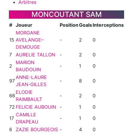
Arbitres
MONCOUTANT SAM
#
Joueur
Position
Goals
Interceptions
MORGANE
15
AVELANGE–
-
2
0
DEMOUGE
7
AURELIE TALLON
-
2
0
MARION
2
-
1
0
BAUDOUIN
ANNE-LAURE
97
-
8
0
JEAN-GILLES
ELODIE
66
-
2
0
RAIMBAULT
72
FELICIE AUBOUIN
-
1
0
CAMILLE
17
-
1
0
DRAPEAU
6
ZAZIE BOURGEOIS
-
4
0