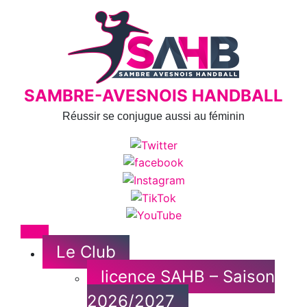
Skip
to
content
SAMBRE-AVESNOIS HANDBALL
Réussir se conjugue aussi au féminin
Menu
Le Club
licence SAHB – Saison
2026/2027