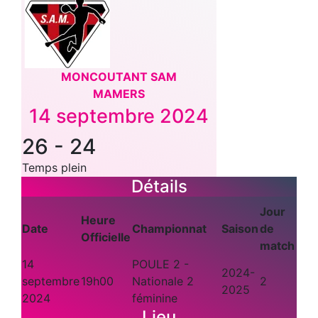
MONCOUTANT SAM
MAMERS
14 septembre 2024
26
-
24
Temps plein
Détails
Jour
Heure
Date
Championnat
Saison
de
Officielle
match
14
POULE 2 -
2024-
septembre
19h00
Nationale 2
2
2025
2024
féminine
Lieu