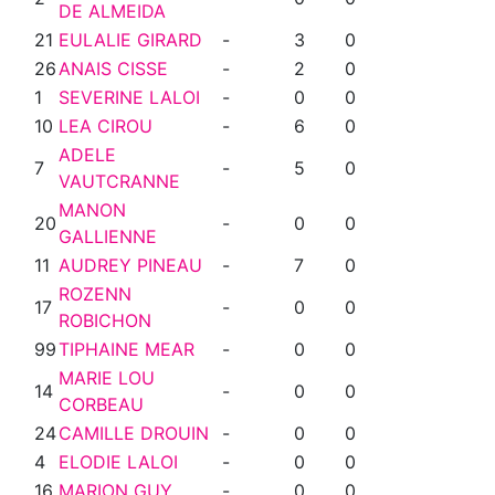
DE ALMEIDA
21
EULALIE GIRARD
-
3
0
26
ANAIS CISSE
-
2
0
1
SEVERINE LALOI
-
0
0
10
LEA CIROU
-
6
0
ADELE
7
-
5
0
VAUTCRANNE
MANON
20
-
0
0
GALLIENNE
11
AUDREY PINEAU
-
7
0
ROZENN
17
-
0
0
ROBICHON
99
TIPHAINE MEAR
-
0
0
MARIE LOU
14
-
0
0
CORBEAU
24
CAMILLE DROUIN
-
0
0
4
ELODIE LALOI
-
0
0
16
MARION GUY
-
0
0