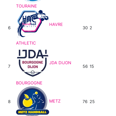
TOURAINE
HAVRE
6
30
2
ATHLETIC
JDA DIJON
7
56
15
BOURGOGNE
METZ
8
76
25