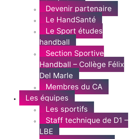
Devenir partenaire
Le HandSanté
Le Sport études
handball
Section Sportive
Handball – Collège Félix
Del Marle
Membres du CA
Les équipes
Les sportifs
Staff technique de D1 –
LBE