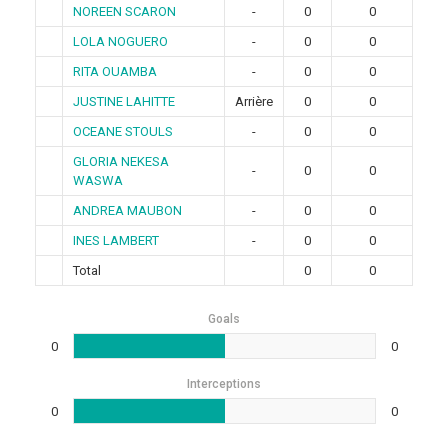
NOREEN SCARON
-
0
0
LOLA NOGUERO
-
0
0
RITA OUAMBA
-
0
0
JUSTINE LAHITTE
Arrière
0
0
OCEANE STOULS
-
0
0
GLORIA NEKESA
-
0
0
WASWA
ANDREA MAUBON
-
0
0
INES LAMBERT
-
0
0
Total
0
0
Goals
0
0
Interceptions
0
0