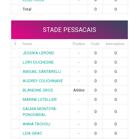
Total
0
0
STADE PESSACAIS
#
Joueur
Position
Goals
Interceptions
JESSIKA LEROND
-
0
0
LORY DUCHESNE
-
0
0
ABIGAIL SANTARELLI
-
0
0
AUDREY COUCHINAVE
-
0
0
BLANDINE GROS
Ailière
0
0
MARINE LETELLIER
-
0
0
SALMA MONTOYA-
-
0
0
PONCHARAL
ANNA TACHOU
-
0
0
LEIA GRAC
-
0
0