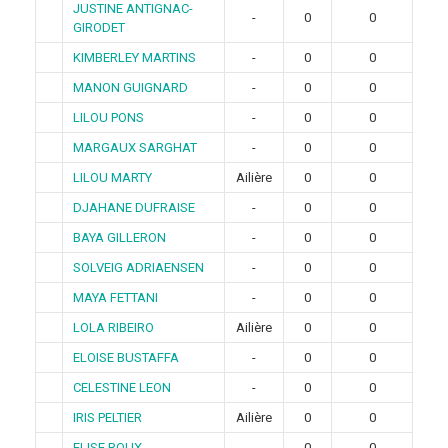
JUSTINE ANTIGNAC-
-
0
0
GIRODET
KIMBERLEY MARTINS
-
0
0
MANON GUIGNARD
-
0
0
LILOU PONS
-
0
0
MARGAUX SARGHAT
-
0
0
LILOU MARTY
Ailière
0
0
DJAHANE DUFRAISE
-
0
0
BAYA GILLERON
-
0
0
SOLVEIG ADRIAENSEN
-
0
0
MAYA FETTANI
-
0
0
LOLA RIBEIRO
Ailière
0
0
ELOISE BUSTAFFA
-
0
0
CELESTINE LEON
-
0
0
IRIS PELTIER
Ailière
0
0
ELISE ROUX
-
0
0