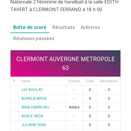
Nationale 2 Féminine de handball à la salle EDITH
TAVERT à CLERMONT FERRAND à 18 h 00
Boîte de score
Résultats
Arbitres
Réunions passées
CLERMONT AUVERGNE METROPOLE
63
#
Joueur
Position
Goals
Interceptions
LILY BOULAT
-
0
0
AURELIE BRICE
-
0
0
NINA DARRICAU
Ailière
0
0
ADELE VEGA
-
0
0
JULIANE ODIN
-
0
0