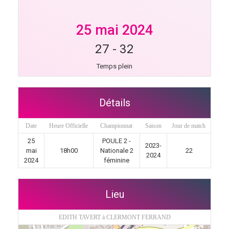
25 mai 2024
27
-
32
Temps plein
Détails
Date
Heure Officielle
Championnat
Saison
Jour de match
25
POULE 2 -
2023-
mai
18h00
Nationale 2
22
2024
2024
féminine
Lieu
EDITH TAVERT à CLERMONT FERRAND