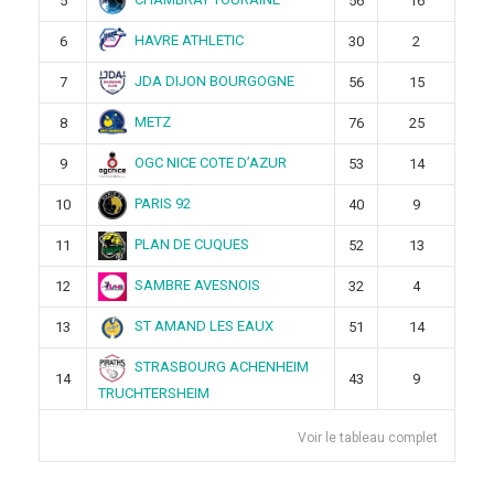
5
56
16
HAVRE ATHLETIC
6
30
2
JDA DIJON BOURGOGNE
7
56
15
METZ
8
76
25
OGC NICE COTE D’AZUR
9
53
14
PARIS 92
10
40
9
PLAN DE CUQUES
11
52
13
SAMBRE AVESNOIS
12
32
4
ST AMAND LES EAUX
13
51
14
STRASBOURG ACHENHEIM
14
43
9
TRUCHTERSHEIM
Voir le tableau complet