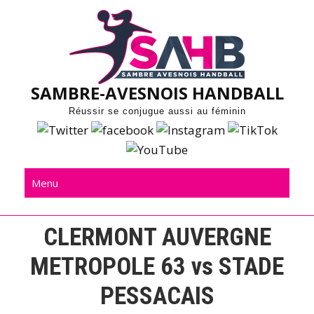
Skip
to
content
SAMBRE-AVESNOIS HANDBALL
Réussir se conjugue aussi au féminin
Menu
CLERMONT AUVERGNE
METROPOLE 63 vs STADE
PESSACAIS