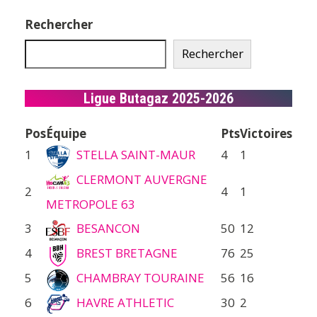
Rechercher
Rechercher
Ligue Butagaz 2025-2026
Pos
Équipe
Pts
Victoires
1
STELLA SAINT-MAUR
4
1
CLERMONT AUVERGNE
2
4
1
METROPOLE 63
3
BESANCON
50
12
4
BREST BRETAGNE
76
25
5
CHAMBRAY TOURAINE
56
16
6
HAVRE ATHLETIC
30
2