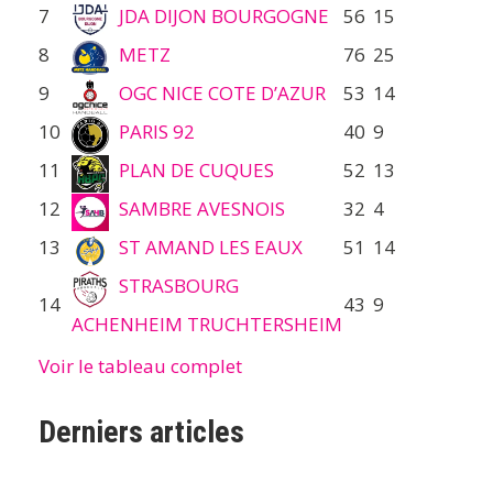
7
JDA DIJON BOURGOGNE
56
15
8
METZ
76
25
9
OGC NICE COTE D’AZUR
53
14
10
PARIS 92
40
9
11
PLAN DE CUQUES
52
13
12
SAMBRE AVESNOIS
32
4
13
ST AMAND LES EAUX
51
14
STRASBOURG
14
43
9
ACHENHEIM TRUCHTERSHEIM
Voir le tableau complet
Derniers articles