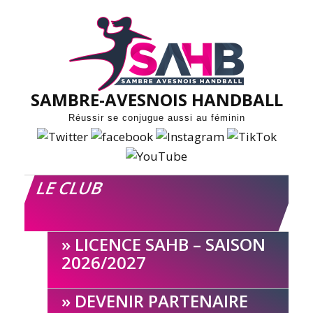
Skip
to
content
SAMBRE-AVESNOIS HANDBALL
Réussir se conjugue aussi au féminin
LE CLUB
LICENCE SAHB – SAISON
2026/2027
DEVENIR PARTENAIRE