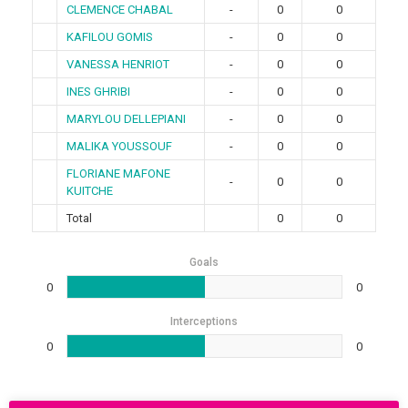
CLEMENCE CHABAL
-
0
0
KAFILOU GOMIS
-
0
0
VANESSA HENRIOT
-
0
0
INES GHRIBI
-
0
0
MARYLOU DELLEPIANI
-
0
0
MALIKA YOUSSOUF
-
0
0
FLORIANE MAFONE
-
0
0
KUITCHE
Total
0
0
Goals
0
0
Interceptions
0
0