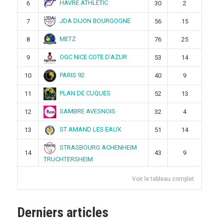
HAVRE ATHLETIC
6
30
2
JDA DIJON BOURGOGNE
7
56
15
METZ
8
76
25
OGC NICE COTE D’AZUR
9
53
14
PARIS 92
10
40
9
PLAN DE CUQUES
11
52
13
SAMBRE AVESNOIS
12
32
4
ST AMAND LES EAUX
13
51
14
STRASBOURG ACHENHEIM
14
43
9
TRUCHTERSHEIM
Voir le tableau complet
Derniers articles