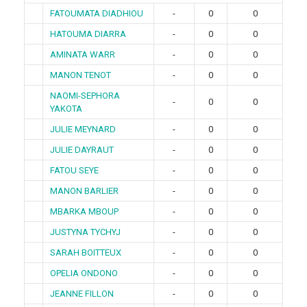
FATOUMATA DIADHIOU
-
0
0
HATOUMA DIARRA
-
0
0
AMINATA WARR
-
0
0
MANON TENOT
-
0
0
NAOMI-SEPHORA
-
0
0
YAKOTA
JULIE MEYNARD
-
0
0
JULIE DAYRAUT
-
0
0
FATOU SEYE
-
0
0
MANON BARLIER
-
0
0
MBARKA MBOUP
-
0
0
JUSTYNA TYCHYJ
-
0
0
SARAH BOITTEUX
-
0
0
OPELIA ONDONO
-
0
0
JEANNE FILLON
-
0
0