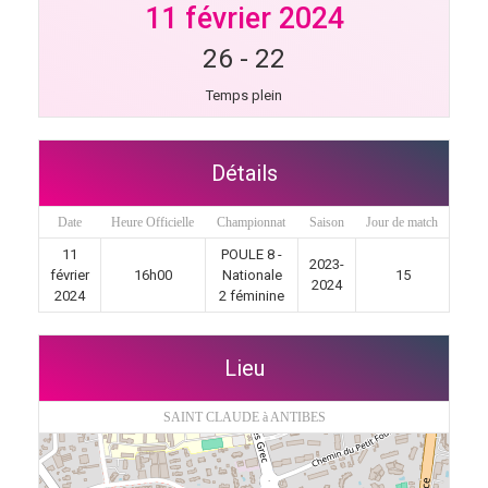
11 février 2024
26
-
22
Temps plein
Détails
Date
Heure Officielle
Championnat
Saison
Jour de match
11
POULE 8 -
2023-
février
16h00
Nationale
15
2024
2024
2 féminine
Lieu
SAINT CLAUDE à ANTIBES