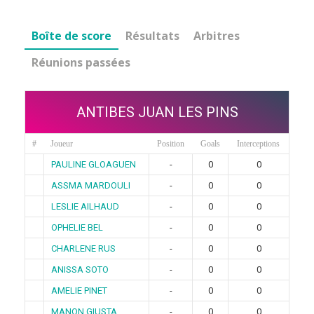
Boîte de score
Résultats
Arbitres
Réunions passées
ANTIBES JUAN LES PINS
#
Joueur
Position
Goals
Interceptions
PAULINE GLOAGUEN
-
0
0
ASSMA MARDOULI
-
0
0
LESLIE AILHAUD
-
0
0
OPHELIE BEL
-
0
0
CHARLENE RUS
-
0
0
ANISSA SOTO
-
0
0
AMELIE PINET
-
0
0
MANON GIUSTA
-
0
0