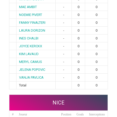
MAE AMBIT
-
0
0
NOEMIE PIVERT
-
0
0
FANNY FINALTERI
-
0
0
LAURA DORIZON
-
0
0
INES CHALBI
-
0
0
JOYCE KERCKX
-
0
0
KIM LAVAUD
-
0
0
MERYL CAMUS
-
0
0
JELENA POPOVIC
-
0
0
VANJA PAVLICA
-
0
0
Total
0
0
NICE
#
Joueur
Position
Goals
Interceptions