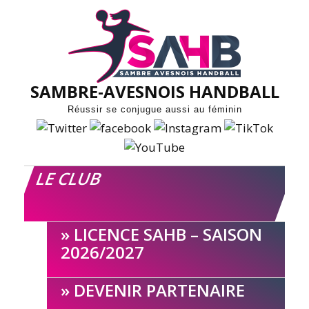
Skip
to
content
SAMBRE-AVESNOIS HANDBALL
Réussir se conjugue aussi au féminin
LE CLUB
LICENCE SAHB – SAISON
2026/2027
DEVENIR PARTENAIRE