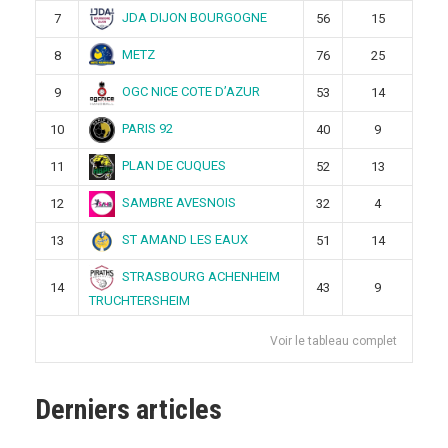
JDA DIJON BOURGOGNE
7
56
15
METZ
8
76
25
OGC NICE COTE D’AZUR
9
53
14
PARIS 92
10
40
9
PLAN DE CUQUES
11
52
13
SAMBRE AVESNOIS
12
32
4
ST AMAND LES EAUX
13
51
14
STRASBOURG ACHENHEIM
14
43
9
TRUCHTERSHEIM
Voir le tableau complet
Derniers articles