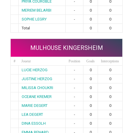
PRIYA COUROBLE
-
0
0
MERIEM BELARBI
-
0
0
SOPHIE LEGRY
-
0
0
Total
0
0
MULHOUSE KINGERSHEIM
#
Joueur
Position
Goals
Interceptions
LUCIE HERZOG
-
0
0
JUSTINE HERZOG
-
0
0
MILISSA CHOUKRI
-
0
0
OCEANE KREMER
-
0
0
MARIE DEGERT
-
0
0
LEA DEGERT
-
0
0
DINA ESSOLH
-
0
0
EMMA RENARD
-
0
0