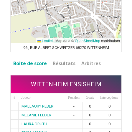
Leaflet
|
Map data ©
OpenStreetMap
contributors
96 , RUE ALBERT SCHWEITZER 68270 WITTENHEIM
Boîte de score
Résultats
Arbitres
WITTENHEIM ENSISHEIM
#
Joueur
Position
Goals
Interceptions
MALLAURY REBERT
-
0
0
MELANIE FELDER
-
0
0
LAURA DRUTU
-
0
0