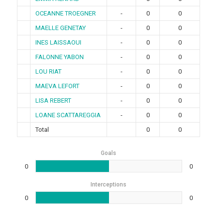
OCEANNE TROEGNER
-
0
0
MAELLE GENETAY
-
0
0
INES LAISSAOUI
-
0
0
FALONNE YABON
-
0
0
LOU RIAT
-
0
0
MAEVA LEFORT
-
0
0
LISA REBERT
-
0
0
LOANE SCATTAREGGIA
-
0
0
Total
0
0
Goals
0
0
Interceptions
0
0