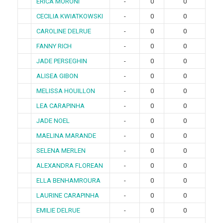
ERICA MORONI
-
0
0
CECILIA KWIATKOWSKI
-
0
0
CAROLINE DELRUE
-
0
0
FANNY RICH
-
0
0
JADE PERSEGHIN
-
0
0
ALISEA GIBON
-
0
0
MELISSA HOUILLON
-
0
0
LEA CARAPINHA
-
0
0
JADE NOEL
-
0
0
MAELINA MARANDE
-
0
0
SELENA MERLEN
-
0
0
ALEXANDRA FLOREAN
-
0
0
ELLA BENHAMROURA
-
0
0
LAURINE CARAPINHA
-
0
0
EMILIE DELRUE
-
0
0