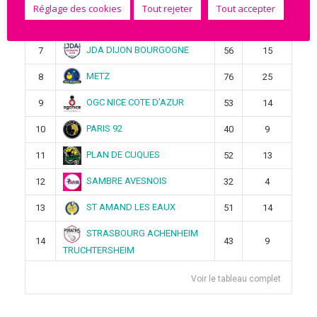
Réglage des cookies
Tout rejeter
Tout accepter
HAVRE ATHLETIC
6
30
2
JDA DIJON BOURGOGNE
7
56
15
METZ
8
76
25
OGC NICE COTE D’AZUR
9
53
14
PARIS 92
10
40
9
PLAN DE CUQUES
11
52
13
SAMBRE AVESNOIS
12
32
4
ST AMAND LES EAUX
13
51
14
STRASBOURG ACHENHEIM
14
43
9
TRUCHTERSHEIM
Voir le tableau complet