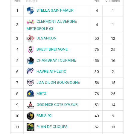
Pos
Équipe
Pts
Victoires
STELLA SAINT-MAUR
1
4
1
CLERMONT AUVERGNE
2
4
1
METROPOLE 63
BESANCON
3
50
12
BREST BRETAGNE
4
76
25
CHAMBRAY TOURAINE
5
56
16
HAVRE ATHLETIC
6
30
2
JDA DIJON BOURGOGNE
7
56
15
METZ
8
76
25
OGC NICE COTE D’AZUR
9
53
14
PARIS 92
10
40
9
PLAN DE CUQUES
11
52
13