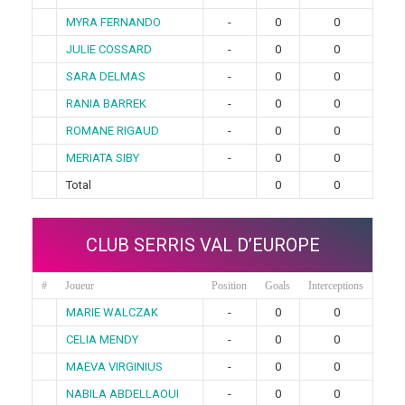
MYRA FERNANDO
-
0
0
JULIE COSSARD
-
0
0
SARA DELMAS
-
0
0
RANIA BARREK
-
0
0
ROMANE RIGAUD
-
0
0
MERIATA SIBY
-
0
0
Total
0
0
CLUB SERRIS VAL D’EUROPE
#
Joueur
Position
Goals
Interceptions
MARIE WALCZAK
-
0
0
CELIA MENDY
-
0
0
MAEVA VIRGINIUS
-
0
0
NABILA ABDELLAOUI
-
0
0