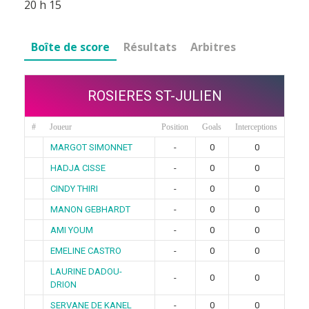
20 h 15
Boîte de score
Résultats
Arbitres
ROSIERES ST-JULIEN
#
Joueur
Position
Goals
Interceptions
MARGOT SIMONNET
-
0
0
HADJA CISSE
-
0
0
CINDY THIRI
-
0
0
MANON GEBHARDT
-
0
0
AMI YOUM
-
0
0
EMELINE CASTRO
-
0
0
LAURINE DADOU-
-
0
0
DRION
SERVANE DE KANEL
-
0
0