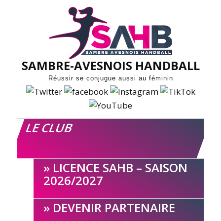
Skip
to
content
SAMBRE-AVESNOIS HANDBALL
Réussir se conjugue aussi au féminin
LE CLUB
LICENCE SAHB – SAISON
2026/2027
DEVENIR PARTENAIRE