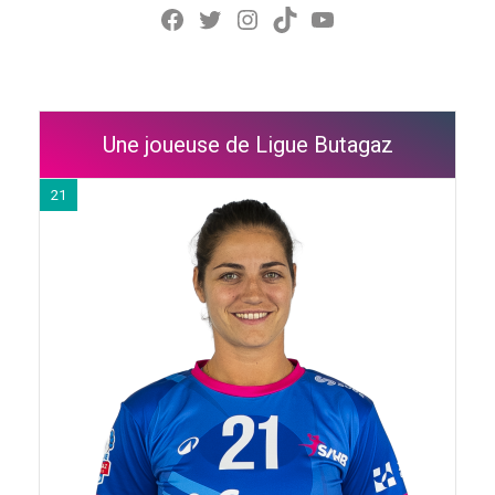
Facebook
Twitter
Instagram
TikTok
YouTube
Une joueuse de Ligue Butagaz
21