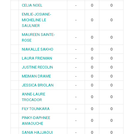
CELIA NOEL
-
0
0
EMILIE-JOSIANE-
MICHELINE LE
-
0
0
SAULNIER
MAUREEN SAINTE-
-
0
0
ROSE
NIAKALLE SAKHO
-
0
0
LAURA FRIDMAN
-
0
0
JUSTINE RECOLIN
-
0
0
MEIMAN DRAME
-
0
0
JESSICA BRIOLAN
-
0
0
ANNE-LAURE
-
0
0
TROCADOR
FILY TOUNKARA
-
0
0
PINKY-DAPHNEE
-
0
0
AMAOUCHE
SANIA HAJJAOUI
-
0
0