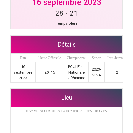
16 septembre 2023
28
-
21
Temps plein
Détails
Date
Heure Officielle
Championnat
Saison
Jour de match
16
POULE 4 -
2023-
septembre
20h15
Nationale
2
2024
2023
2 féminine
Lieu
RAYMOND LAURENT à ROSIERES PRES TROYES