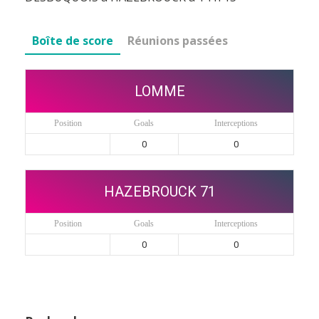
Boîte de score
Réunions passées
LOMME
Position
Goals
Interceptions
0
0
HAZEBROUCK 71
Position
Goals
Interceptions
0
0