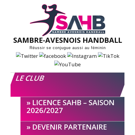
Skip
to
content
SAMBRE-AVESNOIS HANDBALL
Réussir se conjugue aussi au féminin
LE CLUB
LICENCE SAHB – SAISON
2026/2027
DEVENIR PARTENAIRE