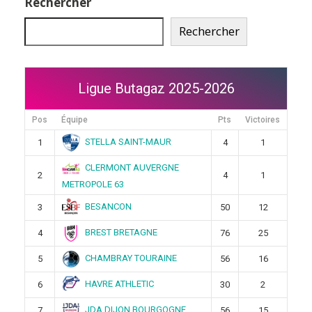
Rechercher
Rechercher
Ligue Butagaz 2025-2026
Pos
Équipe
Pts
Victoires
STELLA SAINT-MAUR
1
4
1
CLERMONT AUVERGNE
2
4
1
METROPOLE 63
BESANCON
3
50
12
BREST BRETAGNE
4
76
25
CHAMBRAY TOURAINE
5
56
16
HAVRE ATHLETIC
6
30
2
JDA DIJON BOURGOGNE
7
56
15