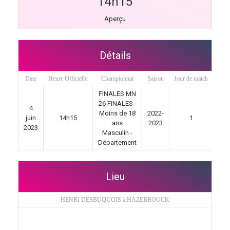
14h15
Aperçu
Détails
Date
Heure Officielle
Championnat
Saison
Jour de match
FINALES MN
26 FINALES -
4
Moins de 18
2022-
juin
14h15
1
ans
2023
2023
Masculin -
Département
Lieu
HENRI DESBUQUOIS à HAZEBROUCK