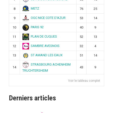
METZ
8
76
25
OGC NICE COTE D’AZUR
9
53
14
PARIS 92
10
40
9
PLAN DE CUQUES
11
52
13
SAMBRE AVESNOIS
12
32
4
ST AMAND LES EAUX
13
51
14
STRASBOURG ACHENHEIM
14
43
9
TRUCHTERSHEIM
Voir le tableau complet
Derniers articles