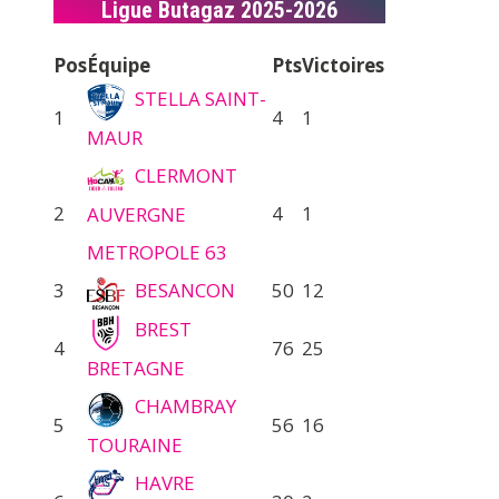
Ligue Butagaz 2025-2026
Pos
Équipe
Pts
Victoires
STELLA SAINT-
1
4
1
MAUR
CLERMONT
2
4
1
AUVERGNE
METROPOLE 63
3
BESANCON
50
12
BREST
4
76
25
BRETAGNE
CHAMBRAY
5
56
16
TOURAINE
HAVRE