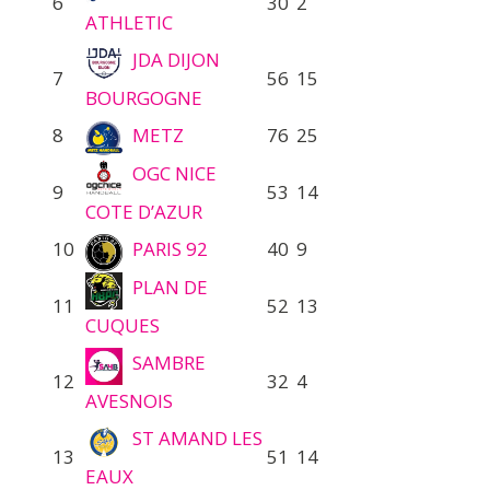
6
30
2
ATHLETIC
JDA DIJON
7
56
15
BOURGOGNE
8
METZ
76
25
OGC NICE
9
53
14
COTE D’AZUR
10
PARIS 92
40
9
PLAN DE
11
52
13
CUQUES
SAMBRE
12
32
4
AVESNOIS
ST AMAND LES
13
51
14
EAUX