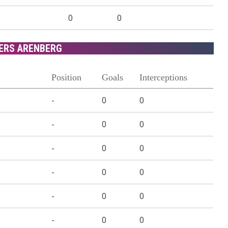
0
0
ERS ARENBERG
Position
Goals
Interceptions
-
0
0
-
0
0
-
0
0
-
0
0
-
0
0
-
0
0