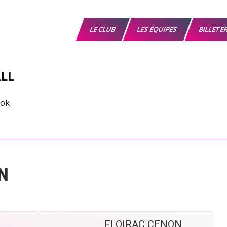
LE CLUB
LES ÉQUIPES
BILLETE
LL
N
FLOIRAC CENON