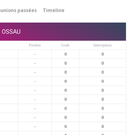
unions passées
Timeline
OSSAU
Position
Goals
Interceptions
-
0
0
-
0
0
-
0
0
-
0
0
-
0
0
-
0
0
-
0
0
-
0
0
-
0
0