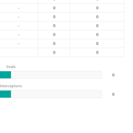
-
0
0
-
0
0
-
0
0
-
0
0
-
0
0
0
0
Goals
0
Interceptions
0