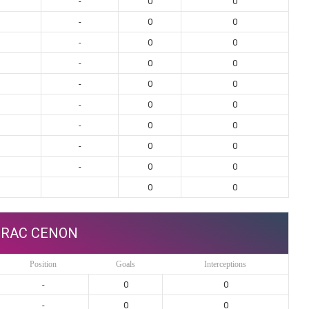
-
0
0
-
0
0
-
0
0
-
0
0
-
0
0
-
0
0
-
0
0
-
0
0
-
0
0
0
0
IRAC CENON
Position
Goals
Interceptions
-
0
0
-
0
0