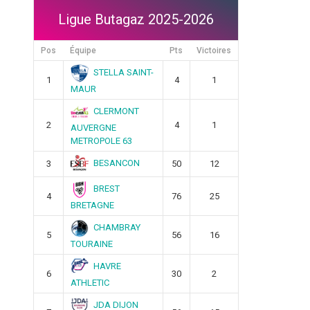
Ligue Butagaz 2025-2026
Pos
Équipe
Pts
Victoires
STELLA SAINT-
1
4
1
MAUR
CLERMONT
2
4
1
AUVERGNE
METROPOLE 63
BESANCON
3
50
12
BREST
4
76
25
BRETAGNE
CHAMBRAY
5
56
16
TOURAINE
HAVRE
6
30
2
ATHLETIC
JDA DIJON