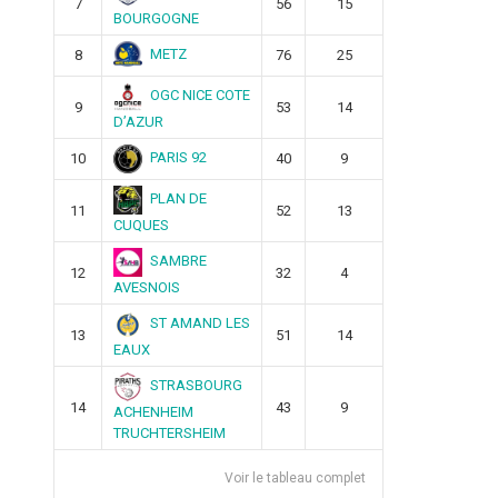
7
56
15
BOURGOGNE
METZ
8
76
25
OGC NICE COTE
9
53
14
D’AZUR
PARIS 92
10
40
9
PLAN DE
11
52
13
CUQUES
SAMBRE
12
32
4
AVESNOIS
ST AMAND LES
13
51
14
EAUX
STRASBOURG
14
43
9
ACHENHEIM
TRUCHTERSHEIM
Voir le tableau complet