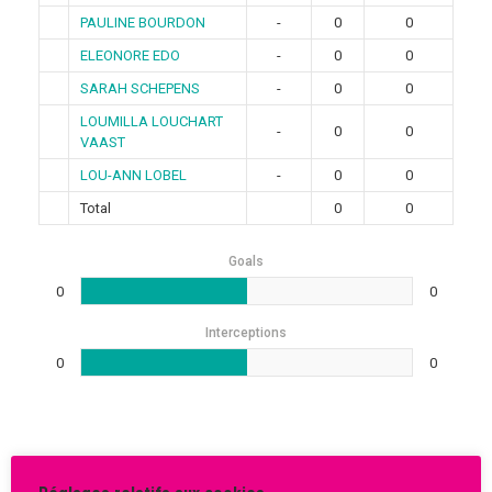
PAULINE BOURDON
-
0
0
ELEONORE EDO
-
0
0
SARAH SCHEPENS
-
0
0
LOUMILLA LOUCHART
-
0
0
VAAST
LOU-ANN LOBEL
-
0
0
Total
0
0
Goals
0
0
Interceptions
0
0
Rechercher