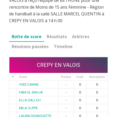
VALOIS a reçu l'équipe de BETHUNE pour une
rencontre de Moins de 15 ans Féminine - Région
de handball à la salle SALLE MARCEL QUENTIN à
CREPY EN VALOIS à 14 h 00
Boîte de score
Résultats
Arbitres
Réunions passées
Timeline
CREPY EN VALOIS
#
Joueur
Position
Goals
Interceptions
YSEE DANNE
-
0
0
HIBA EL BAHJA
-
0
0
ELLA GALLOU
-
0
0
MILA CLIPPE
-
0
0
LAURA DESNOUETTE
-
0
0