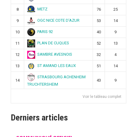
METZ
8
76
25
OGC NICE COTE D’AZUR
9
53
14
PARIS 92
10
40
9
PLAN DE CUQUES
11
52
13
SAMBRE AVESNOIS
12
32
4
ST AMAND LES EAUX
13
51
14
STRASBOURG ACHENHEIM
14
43
9
TRUCHTERSHEIM
Voir le tableau complet
Derniers articles