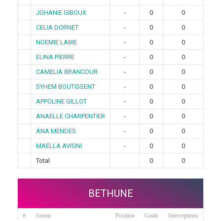
JOHANIE GIBOUX
-
0
0
CELIA DORNET
-
0
0
NOEMIE LABIE
-
0
0
ELINA PIERRE
-
0
0
CAMELIA BRANCOUR
-
0
0
SYHEM BOUTISSENT
-
0
0
APPOLINE GILLOT
-
0
0
ANAELLE CHARPENTIER
-
0
0
ANA MENDES
-
0
0
MAELLA AVIGNI
-
0
0
Total
0
0
BETHUNE
#
Joueur
Position
Goals
Interceptions