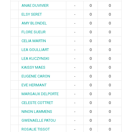
ANAE DUVIVIER
-
0
0
ELSY SERET
-
0
0
AMY BLONDEL
-
0
0
FLORE SUEUR
-
0
0
CELIA MARTIN
-
0
0
LEA GOULLIART
-
0
0
LEA KUCZYNSKI
-
0
0
KAISSY MAES
-
0
0
EUGENIE CARON
-
0
0
EVE HERMANT
-
0
0
MARGAUX DELPORTE
-
0
0
CELESTE COTTRET
-
0
0
NINON LAMMENS
-
0
0
GWENAELLE PATOU
-
0
0
ROSALIE TISSOT
-
0
0