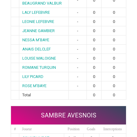
-
0
0
BEAUGRAND VALBUR
LALY LEFEBVRE
-
0
0
LEONIE LEFEBVRE
-
0
0
JEANNE GAMBIER
-
0
0
NESSA M’BAYE
-
0
0
ANAIS DELCLEF
-
0
0
LOUISE MALOIGNE
-
0
0
ROMANE TURQUIN
-
0
0
LILY PICARD
-
0
0
ROSE M’BAYE
-
0
0
Total
0
0
SAMBRE AVESNOIS
#
Joueur
Position
Goals
Interceptions