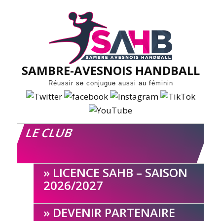
Skip
to
content
SAMBRE-AVESNOIS HANDBALL
Réussir se conjugue aussi au féminin
LE CLUB
LICENCE SAHB – SAISON
2026/2027
DEVENIR PARTENAIRE