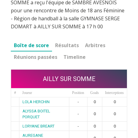
SOMME a reçu l'équipe de SAMBRE AVESNOIS
pour une rencontre de Moins de 18 ans Féminine
- Région de handball à la salle GYMNASE SERGE
DOMART à AILLY SUR SOMME à 17 h 00
Boîte de score
Résultats
Arbitres
Réunions passées
Timeline
AILLY SUR SOMME
#
Joueur
Position
Goals
Interceptions
LOLA HERCHIN
-
0
0
ALYSSA BOITEL
-
0
0
PORQUET
LORYANE BREART
-
0
0
AUREGANE