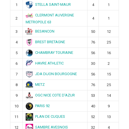
STELLA SAINT-MAUR
1
4
1
CLERMONT AUVERGNE
2
4
1
METROPOLE 63
BESANCON
3
50
12
BREST BRETAGNE
4
76
25
CHAMBRAY TOURAINE
5
56
16
HAVRE ATHLETIC
6
30
2
JDA DIJON BOURGOGNE
7
56
15
METZ
8
76
25
OGC NICE COTE D’AZUR
9
53
14
PARIS 92
10
40
9
PLAN DE CUQUES
11
52
13
SAMBRE AVESNOIS
12
32
4