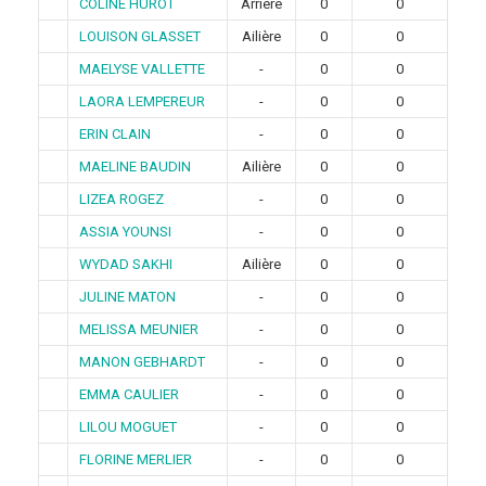
COLINE HUROT
Arrière
0
0
LOUISON GLASSET
Ailière
0
0
MAELYSE VALLETTE
-
0
0
LAORA LEMPEREUR
-
0
0
ERIN CLAIN
-
0
0
MAELINE BAUDIN
Ailière
0
0
LIZEA ROGEZ
-
0
0
ASSIA YOUNSI
-
0
0
WYDAD SAKHI
Ailière
0
0
JULINE MATON
-
0
0
MELISSA MEUNIER
-
0
0
MANON GEBHARDT
-
0
0
EMMA CAULIER
-
0
0
LILOU MOGUET
-
0
0
FLORINE MERLIER
-
0
0