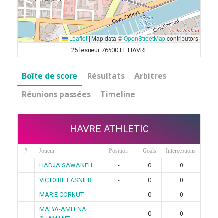
Leaflet
|
Map data ©
OpenStreetMap
contributors
25 lesueur 76600 LE HAVRE
Boîte de score
Résultats
Arbitres
Réunions passées
Timeline
HAVRE ATHLETIC
#
Joueur
Position
Goals
Interceptions
HADJA SAWANEH
-
0
0
VICTOIRE LASNIER
-
0
0
MARIE CORNUT
-
0
0
MALYA-AMEENA
-
0
0