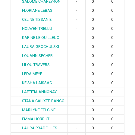
SALOME CHAREYRON
-
0
0
FLORIANE LEBAS
-
0
0
CELINE TISSANIE
-
0
0
NOLWEN TRELLU
-
0
0
KARINE LE QUILLEUC
-
0
0
LAURA GROCHULSKI
-
0
0
LOUANN SECHER
-
0
0
LILOU TRAVERS
-
0
0
LEDA MEYE
-
0
0
KEISHA LAISSAC
-
0
0
LAETITIA ANNONAY
-
0
0
STANA CALIXTE-BANGO
-
0
0
MARILYNE FELGINE
-
0
0
EMMA HORRUT
-
0
0
LAURA PRADEILLES
-
0
0