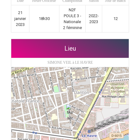
Date
Heure Officielle
Championnat
Saison
Jour de match
N2F
21
POULE 3 -
2022-
janvier
18h30
12
Nationale
2023
2023
2 féminine
Lieu
SIMONE VEIL à LE HAVRE