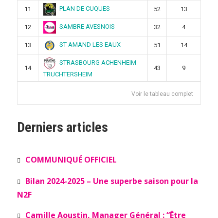
PLAN DE CUQUES
11
52
13
SAMBRE AVESNOIS
12
32
4
ST AMAND LES EAUX
13
51
14
STRASBOURG ACHENHEIM
14
43
9
TRUCHTERSHEIM
Voir le tableau complet
Derniers articles
COMMUNIQUÉ OFFICIEL
Bilan 2024-2025 – Une superbe saison pour la
N2F
Camille Aoustin, Manager Général : “Être