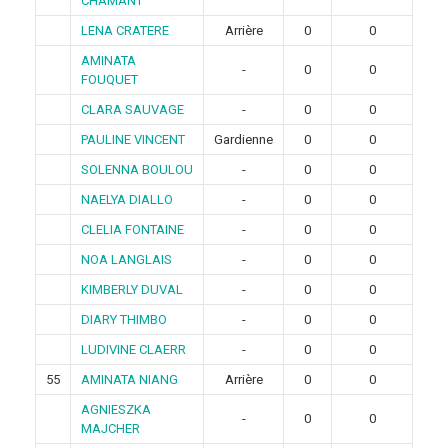
CHAMANT
LENA CRATERE
Arrière
0
0
AMINATA
-
0
0
FOUQUET
CLARA SAUVAGE
-
0
0
PAULINE VINCENT
Gardienne
0
0
SOLENNA BOULOU
-
0
0
NAELYA DIALLO
-
0
0
CLELIA FONTAINE
-
0
0
NOA LANGLAIS
-
0
0
KIMBERLY DUVAL
-
0
0
DIARY THIMBO
-
0
0
LUDIVINE CLAERR
-
0
0
55
AMINATA NIANG
Arrière
0
0
AGNIESZKA
-
0
0
MAJCHER