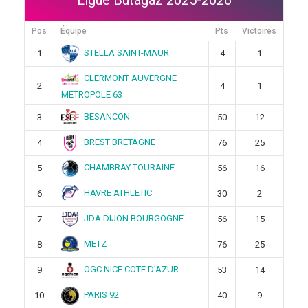
Pos
Équipe
Pts
Victoires
STELLA SAINT-MAUR
1
4
1
CLERMONT AUVERGNE
2
4
1
METROPOLE 63
BESANCON
3
50
12
BREST BRETAGNE
4
76
25
CHAMBRAY TOURAINE
5
56
16
HAVRE ATHLETIC
6
30
2
JDA DIJON BOURGOGNE
7
56
15
METZ
8
76
25
OGC NICE COTE D’AZUR
9
53
14
PARIS 92
10
40
9