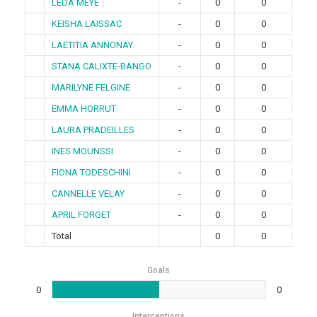
LEDA MEYE
-
0
0
KEISHA LAISSAC
-
0
0
LAETITIA ANNONAY
-
0
0
STANA CALIXTE-BANGO
-
0
0
MARILYNE FELGINE
-
0
0
EMMA HORRUT
-
0
0
LAURA PRADEILLES
-
0
0
INES MOUNSSI
-
0
0
FIONA TODESCHINI
-
0
0
CANNELLE VELAY
-
0
0
APRIL FORGET
-
0
0
Total
0
0
Goals
0
0
Interceptions